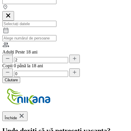
Adulți
Peste 18 ani
Copii
0 până la 18 ani
Căutare
Închide
Unde doriți să vă petreceți vacanța?