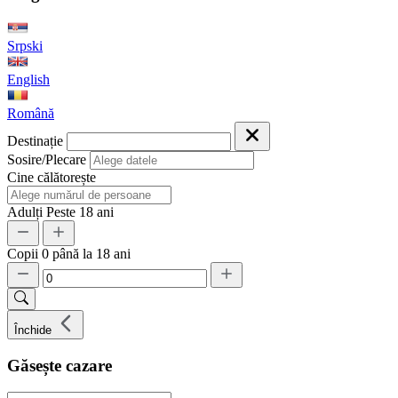
Srpski
English
Română
Destinație
Sosire/Plecare
Cine călătorește
Adulți
Peste 18 ani
Copii
0 până la 18 ani
Închide
Găsește cazare