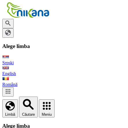
Alege limba
Srpski
English
Română
Limbă
Căutare
Meniu
Alege limba