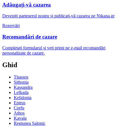
Adăugați-vă cazarea
Deveniți partenerul nostru și publicați-vă cazarea pe Nikana.gr
Rezervări
Recomandări de cazare
Completați formularul și veți primi pe e-mail recomandări
personalizate de cazare.
Ghid
Thassos
Sithonia
Kassandra
Lefkada
Kefalonia
Epirus
Corfu
Athos
Kavala
Regiunea Salonic