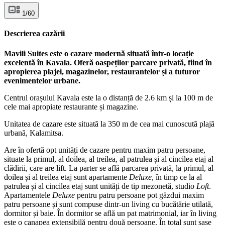
1/60
Descrierea cazării
Mavili Suites este o cazare modernă situată într-o locație
excelentă în Kavala. Oferă oaspeților parcare privată, fiind în
apropierea plajei, magazinelor, restaurantelor și a tuturor
evenimentelor urbane.
Centrul orașului Kavala este la o distanță de 2.6 km și la 100 m de
cele mai apropiate restaurante și magazine.
Unitatea de cazare este situată la 350 m de cea mai cunoscută plajă
urbană, Kalamitsa.
Are în ofertă opt unități de cazare pentru maxim patru persoane,
situate la primul, al doilea, al treilea, al patrulea și al cincilea etaj al
clădirii, care are lift. La parter se află parcarea privată, la primul, al
doilea și al treilea etaj sunt apartamente
Deluxe
, în timp ce la al
patrulea și al cincilea etaj sunt unități de tip mezonetă, studio
Loft
.
Apartamentele
Deluxe
pentru patru persoane pot găzdui maxim
patru persoane și sunt compuse dintr-un living cu bucătărie utilată,
dormitor și baie. În dormitor se află un pat matrimonial, iar în living
este o canapea extensibilă pentru două persoane. În total sunt șase