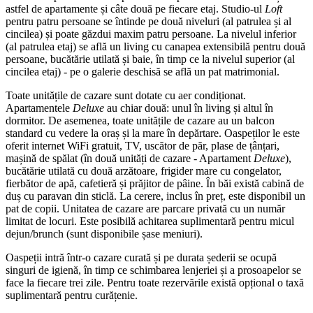
astfel de apartamente și câte două pe fiecare etaj. Studio-ul
Loft
pentru patru persoane se întinde pe două niveluri (al patrulea și al
cincilea) și poate găzdui maxim patru persoane. La nivelul inferior
(al patrulea etaj) se află un living cu canapea extensibilă pentru două
persoane, bucătărie utilată și baie, în timp ce la nivelul superior (al
cincilea etaj) - pe o galerie deschisă se află un pat matrimonial.
Toate unitățile de cazare sunt dotate cu aer condiționat.
Apartamentele
Deluxe
au chiar două: unul în living și altul în
dormitor. De asemenea, toate unitățile de cazare au un balcon
standard cu vedere la oraș și la mare în depărtare. Oaspeților le este
oferit internet WiFi gratuit, TV, uscător de păr, plase de țânțari,
mașină de spălat (în două unități de cazare - Apartament
Deluxe
),
bucătărie utilată cu două arzătoare, frigider mare cu congelator,
fierbător de apă, cafetieră și prăjitor de pâine. În băi există cabină de
duș cu paravan din sticlă. La cerere, inclus în preț, este disponibil un
pat de copii. Unitatea de cazare are parcare privată cu un număr
limitat de locuri. Este posibilă achitarea suplimentară pentru micul
dejun/brunch (sunt disponibile șase meniuri).
Oaspeții intră într-o cazare curată și pe durata șederii se ocupă
singuri de igienă, în timp ce schimbarea lenjeriei și a prosoapelor se
face la fiecare trei zile. Pentru toate rezervările există opțional o taxă
suplimentară pentru curățenie.