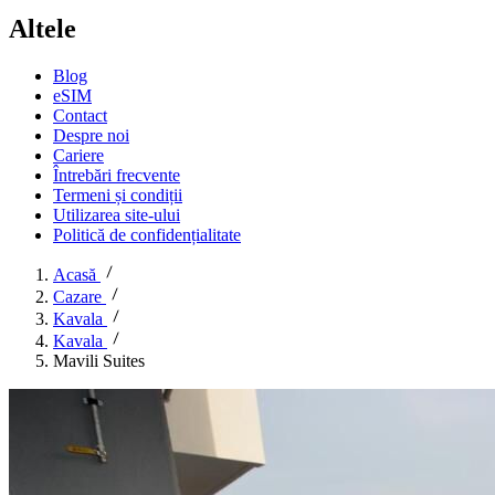
Altele
Blog
eSIM
Contact
Despre noi
Cariere
Întrebări frecvente
Termeni și condiții
Utilizarea site-ului
Politică de confidențialitate
Acasă
Cazare
Kavala
Kavala
Mavili Suites