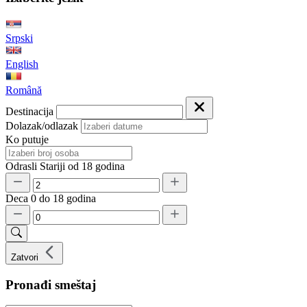
Srpski
English
Română
Destinacija
Dolazak/odlazak
Ko putuje
Odrasli
Stariji od 18 godina
Deca
0 do 18 godina
Zatvori
Pronađi smeštaj