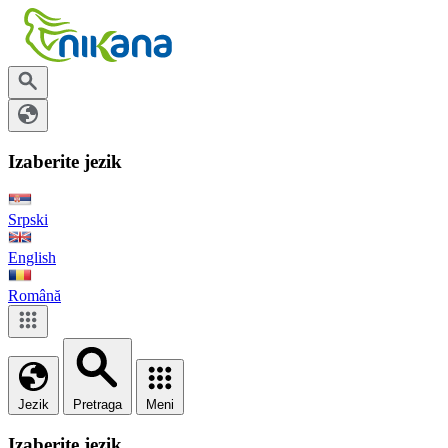
Izaberite jezik
Srpski
English
Română
Jezik
Pretraga
Meni
Izaberite jezik