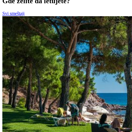
Gde želite da letujete?
Svi smeštaji