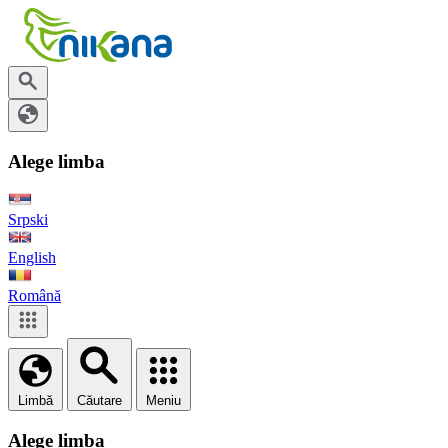
Alege limba
Srpski
English
Română
Limbă
Căutare
Meniu
Alege limba