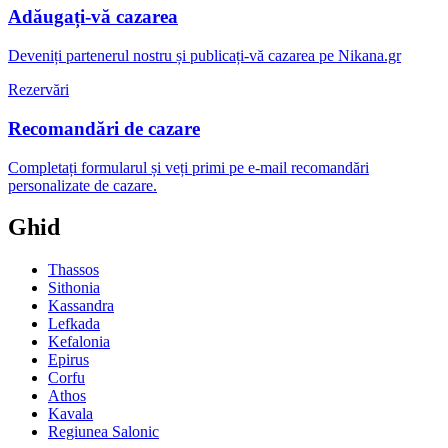
Adăugați-vă cazarea
Deveniți partenerul nostru și publicați-vă cazarea pe Nikana.gr
Rezervări
Recomandări de cazare
Completați formularul și veți primi pe e-mail recomandări
personalizate de cazare.
Ghid
Thassos
Sithonia
Kassandra
Lefkada
Kefalonia
Epirus
Corfu
Athos
Kavala
Regiunea Salonic