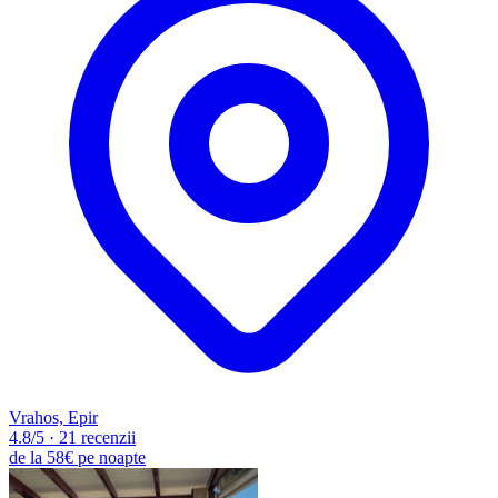
Vrahos, Epir
4.8
/5
·
21 recenzii
de la
58€
pe noapte