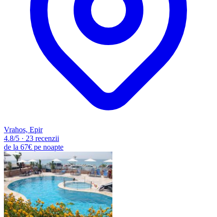
Vrahos, Epir
4.8
/5
·
23 recenzii
de la
67€
pe noapte