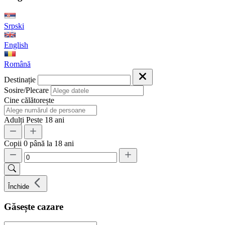
Srpski
English
Română
Destinație
Sosire/Plecare
Cine călătorește
Adulți
Peste 18 ani
Copii
0 până la 18 ani
Închide
Găsește cazare