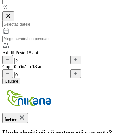
Adulți
Peste 18 ani
Copii
0 până la 18 ani
Căutare
Închide
Unde doriți să vă petreceți vacanța?