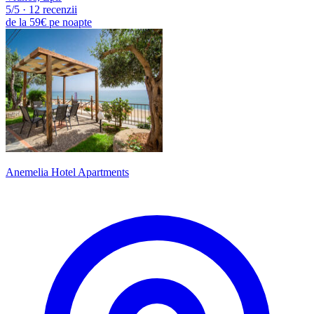
5
/5
·
12 recenzii
de la
59€
pe noapte
Anemelia Hotel Apartments