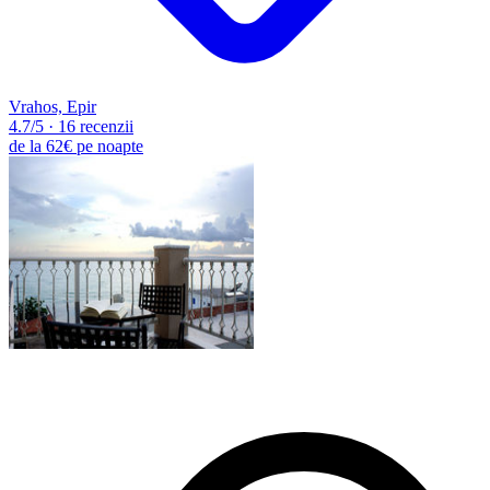
Vrahos, Epir
4.7
/5
·
16 recenzii
de la
62€
pe noapte