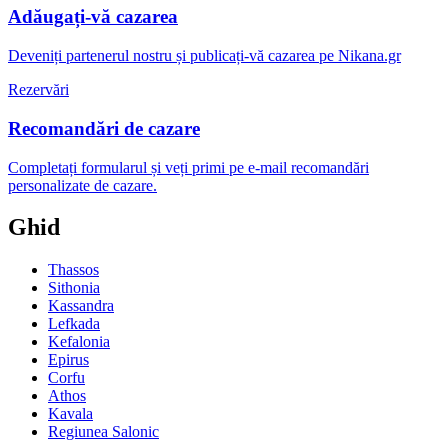
Adăugați-vă cazarea
Deveniți partenerul nostru și publicați-vă cazarea pe Nikana.gr
Rezervări
Recomandări de cazare
Completați formularul și veți primi pe e-mail recomandări
personalizate de cazare.
Ghid
Thassos
Sithonia
Kassandra
Lefkada
Kefalonia
Epirus
Corfu
Athos
Kavala
Regiunea Salonic