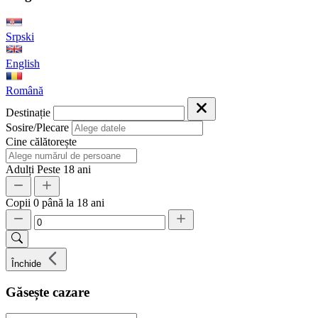
Srpski
English
Română
Destinație
Sosire/Plecare
Cine călătorește
Adulți
Peste 18 ani
Copii
0 până la 18 ani
Închide
Găsește cazare