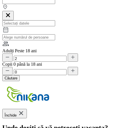
Adulți
Peste 18 ani
Copii
0 până la 18 ani
Căutare
Închide
Unde doriți să vă petreceți vacanța?