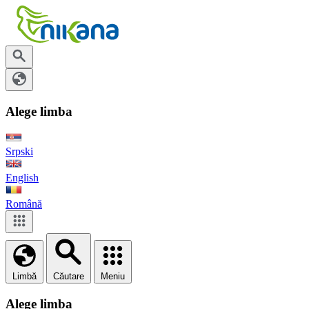
Alege limba
Srpski
English
Română
Limbă
Căutare
Meniu
Alege limba