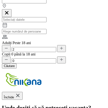
Adulți
Peste 18 ani
Copii
0 până la 18 ani
Căutare
Închide
Unde doriți să vă petreceți vacanța?