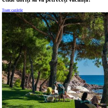
Toate cazările