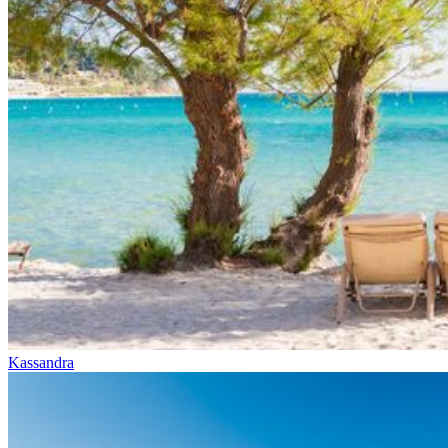
Kassandra