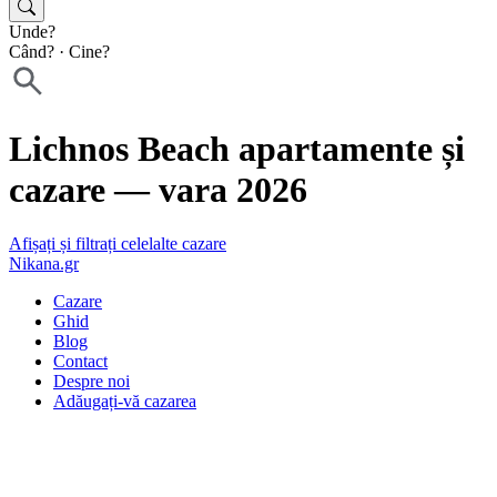
Unde?
Când?
·
Cine?
Lichnos Beach apartamente și
cazare — vara 2026
Afișați și filtrați celelalte cazare
Nikana.gr
Cazare
Ghid
Blog
Contact
Despre noi
Adăugați-vă cazarea