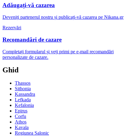
Adăugați-vă cazarea
Deveniți partenerul nostru și publicați-vă cazarea pe Nikana.gr
Rezervări
Recomandări de cazare
Completați formularul și veți primi pe e-mail recomandări
personalizate de cazare.
Ghid
Thassos
Sithonia
Kassandra
Lefkada
Kefalonia
Epirus
Corfu
Athos
Kavala
Regiunea Salonic