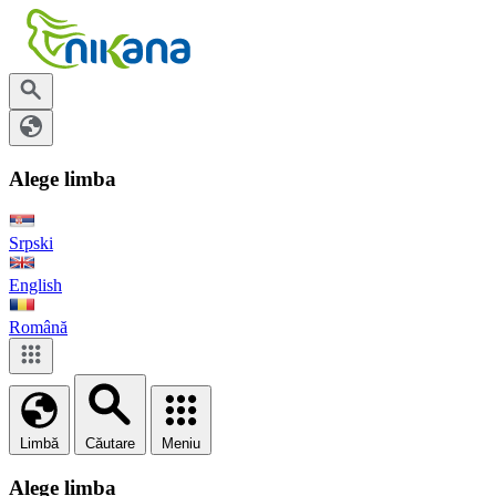
Alege limba
Srpski
English
Română
Limbă
Căutare
Meniu
Alege limba