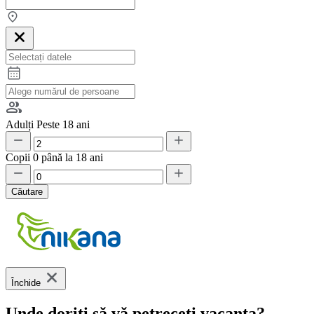
Adulți
Peste 18 ani
Copii
0 până la 18 ani
Căutare
Închide
Unde doriți să vă petreceți vacanța?