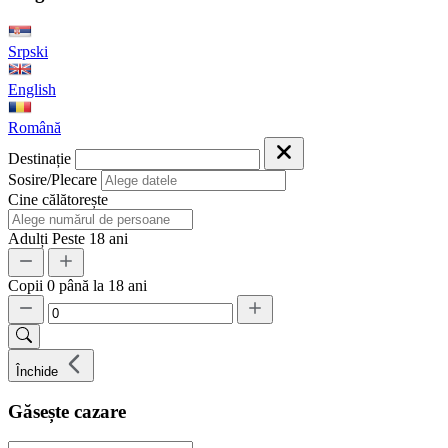
Srpski
English
Română
Destinație
Sosire/Plecare
Cine călătorește
Adulți
Peste 18 ani
Copii
0 până la 18 ani
Închide
Găsește cazare