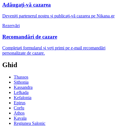
Adăugați-vă cazarea
Deveniți partenerul nostru și publicați-vă cazarea pe Nikana.gr
Rezervări
Recomandări de cazare
Completați formularul și veți primi pe e-mail recomandări
personalizate de cazare.
Ghid
Thassos
Sithonia
Kassandra
Lefkada
Kefalonia
Epirus
Corfu
Athos
Kavala
Regiunea Salonic