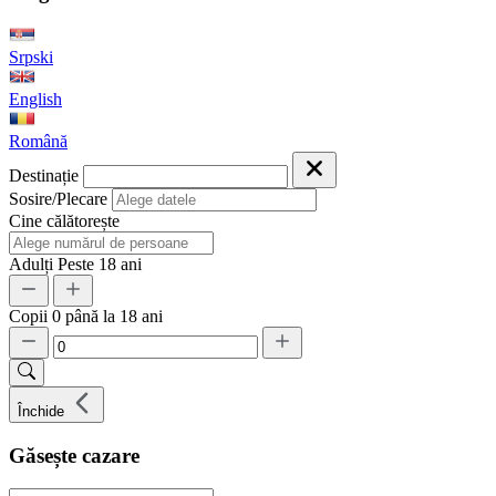
Srpski
English
Română
Destinație
Sosire/Plecare
Cine călătorește
Adulți
Peste 18 ani
Copii
0 până la 18 ani
Închide
Găsește cazare