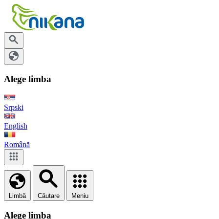
Alege limba
Srpski
English
Română
Limbă
Căutare
Meniu
Alege limba