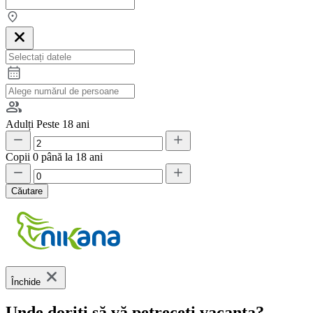
Adulți
Peste 18 ani
Copii
0 până la 18 ani
Căutare
Închide
Unde doriți să vă petreceți vacanța?