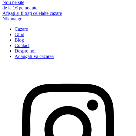
Nou pe site
de la
1€
pe noapte
Afișați și filtrați celelalte cazare
Nikana.gr
Cazare
Ghid
Blog
Contact
Despre noi
Adăugați-vă cazarea