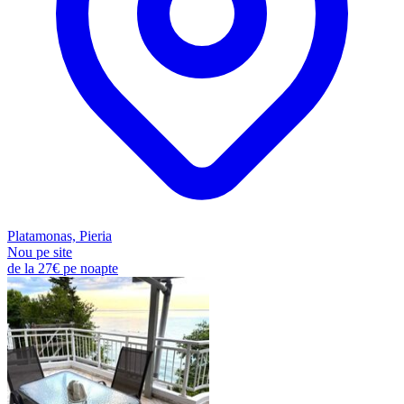
Platamonas, Pieria
Nou pe site
de la
27€
pe noapte