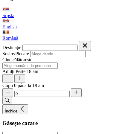
Srpski
English
Română
Destinație
Sosire/Plecare
Cine călătorește
Adulți
Peste 18 ani
Copii
0 până la 18 ani
Închide
Găsește cazare