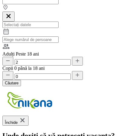
Adulți
Peste 18 ani
Copii
0 până la 18 ani
Căutare
Închide
Unde doriți să vă petreceți vacanța?