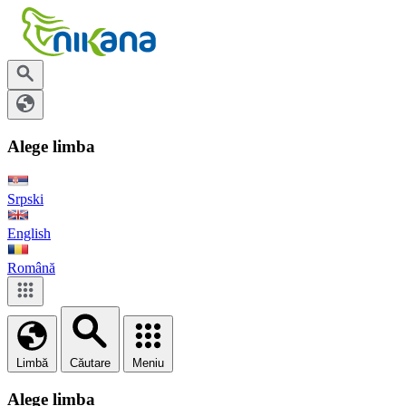
Alege limba
Srpski
English
Română
Limbă
Căutare
Meniu
Alege limba