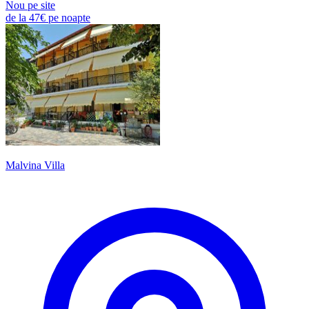
Nou pe site
de la
47€
pe noapte
Malvina Villa