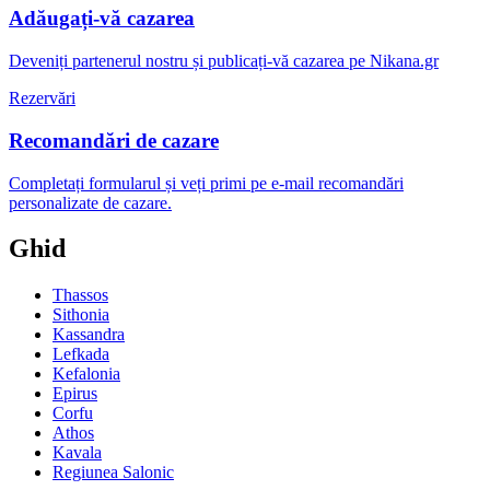
Adăugați-vă cazarea
Deveniți partenerul nostru și publicați-vă cazarea pe Nikana.gr
Rezervări
Recomandări de cazare
Completați formularul și veți primi pe e-mail recomandări
personalizate de cazare.
Ghid
Thassos
Sithonia
Kassandra
Lefkada
Kefalonia
Epirus
Corfu
Athos
Kavala
Regiunea Salonic