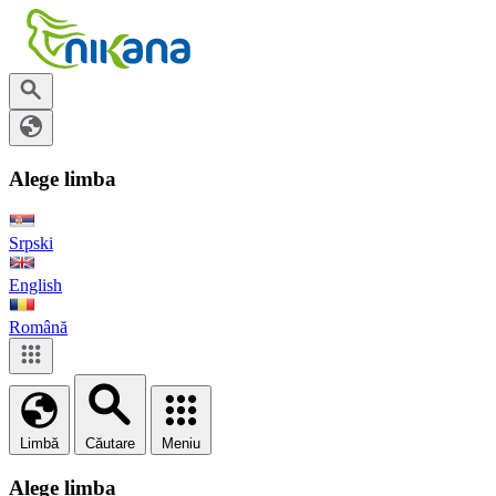
Alege limba
Srpski
English
Română
Limbă
Căutare
Meniu
Alege limba