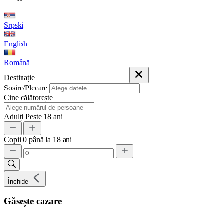
Srpski
English
Română
Destinație
Sosire/Plecare
Cine călătorește
Adulți
Peste 18 ani
Copii
0 până la 18 ani
Închide
Găsește cazare