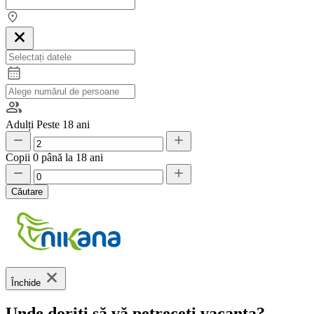
Adulți
Peste 18 ani
Copii
0 până la 18 ani
Căutare
Închide
Unde doriți să vă petreceți vacanța?