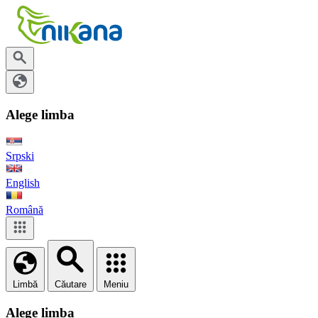
Alege limba
Srpski
English
Română
Limbă
Căutare
Meniu
Alege limba