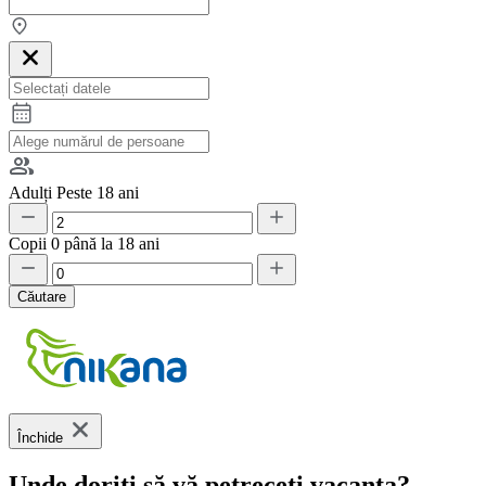
Adulți
Peste 18 ani
Copii
0 până la 18 ani
Căutare
Închide
Unde doriți să vă petreceți vacanța?