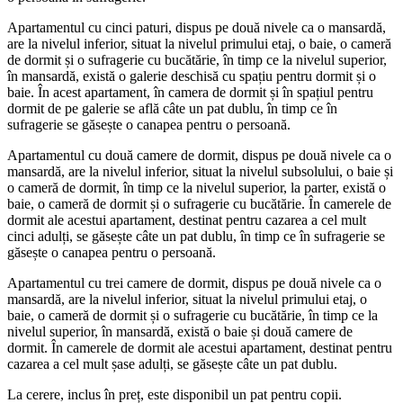
Apartamentul cu cinci paturi, dispus pe două nivele ca o mansardă,
are la nivelul inferior, situat la nivelul primului etaj, o baie, o cameră
de dormit și o sufragerie cu bucătărie, în timp ce la nivelul superior,
în mansardă, există o galerie deschisă cu spațiu pentru dormit și o
baie. În acest apartament, în camera de dormit și în spațiul pentru
dormit de pe galerie se află câte un pat dublu, în timp ce în
sufragerie se găsește o canapea pentru o persoană.
Apartamentul cu două camere de dormit, dispus pe două nivele ca o
mansardă, are la nivelul inferior, situat la nivelul subsolului, o baie și
o cameră de dormit, în timp ce la nivelul superior, la parter, există o
baie, o cameră de dormit și o sufragerie cu bucătărie. În camerele de
dormit ale acestui apartament, destinat pentru cazarea a cel mult
cinci adulți, se găsește câte un pat dublu, în timp ce în sufragerie se
găsește o canapea pentru o persoană.
Apartamentul cu trei camere de dormit, dispus pe două nivele ca o
mansardă, are la nivelul inferior, situat la nivelul primului etaj, o
baie, o cameră de dormit și o sufragerie cu bucătărie, în timp ce la
nivelul superior, în mansardă, există o baie și două camere de
dormit. În camerele de dormit ale acestui apartament, destinat pentru
cazarea a cel mult șase adulți, se găsește câte un pat dublu.
La cerere, inclus în preț, este disponibil un pat pentru copii.