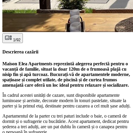
1/92
Descrierea cazării
Maison Elea Apartments reprezintă alegerea perfectă pentru o
vacanță de familie, situat la doar 120m de o frumoasă plajă cu
nisip fin și apă turcoaz. Bucurați-vă de apartamentele moderne,
spațioase și complet utilate, de piscină și de curtea frumos
amenajată care oferă un loc ideal pentru relaxare și socializare.
În cadrul acestei unități de cazare, sunt disponibile apartamente
luminoase și aerisite, decorate modern în tonuri pastelate, situate la
parter și la primul etaj, destinate pentru cazarea a cel mult șase adulți.
Apartamentul de la parter cu trei paturi include o baie, o cameră de
dormit și o sufragerie cu bucătărie. Acest apartament, dedicat pentru
șederea a trei adulți, are un pat dublu în cameră și o canapea pentru
o persoană în sufragerie.