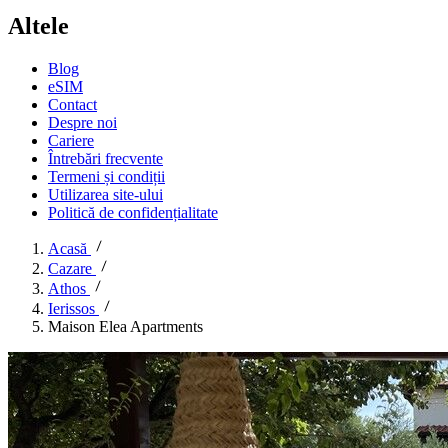
Altele
Blog
eSIM
Contact
Despre noi
Cariere
Întrebări frecvente
Termeni și condiții
Utilizarea site-ului
Politică de confidențialitate
Acasă
Cazare
Athos
Ierissos
Maison Elea Apartments