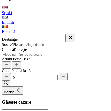
Srpski
English
Română
Destinație
Sosire/Plecare
Cine călătorește
Adulți
Peste 18 ani
Copii
0 până la 18 ani
Închide
Găsește cazare