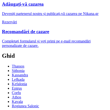
Adăugați-vă cazarea
Deveniți partenerul nostru și publicați-vă cazarea pe Nikana.gr
Rezervări
Recomandări de cazare
Completați formularul și veți primi pe e-mail recomandări
personalizate de cazare.
Ghid
Thassos
Sithonia
Kassandra
Lefkada
Kefalonia
Epirus
Corfu
Athos
Kavala
Regiunea Salonic