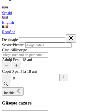
Srpski
English
Română
Destinație
Sosire/Plecare
Cine călătorește
Adulți
Peste 18 ani
Copii
0 până la 18 ani
Închide
Găsește cazare