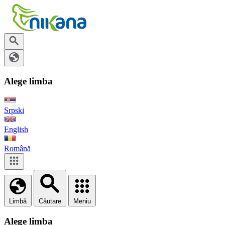
Alege limba
Srpski
English
Română
Limbă
Căutare
Meniu
Alege limba