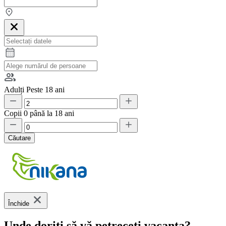
Adulți
Peste 18 ani
Copii
0 până la 18 ani
Căutare
Închide
Unde doriți să vă petreceți vacanța?