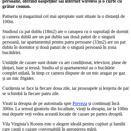
persoane, oferind oaspeților săi internet wireless și o curte cu
grătar comun.
Patiseria și magazinul cel mai apropiate sunt situate la o distanță de
100m.
Studioul cu pat dublu (18m2) are o canapea cu o suprafață de dormit
și camera dublă are un pat dublu sau două paturi de o singură
persoană, iar apartamentul pentru patru persoane (33m2) are un pat
dublu în dormitor și două paturi de o singură persoană în zona
bucătăriei.
Unitățile de cazare sunt dotate cu aer condiționat, televizor, plase de
țânțari, baie și terasă. Studio-ul și apartamentul au o bucătărie
complet utilată, în timp ce camera dispune de un mic aragaz pe gaz
și un mic frigider.
Curățenia se face la fiecare doua zile, iar prosoapele și lenjeria de pat
se schimbă la fiecare patru zile.
Virati la dreapta de pe autostrada spre
Preveza
și continuați încă
300m. La sensul giratoriu din localitate, virați la dreapta, iar la 100m
mai departe veți vedea această locație de cazare pe partea dreaptă.
Vila Virginia’s Rooms este o alegere ideală pentru cupluri și familii
care caută o cazare convenabilă în apropierea mării.