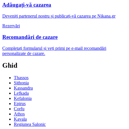
Adăugați-vă cazarea
Deveniți partenerul nostru și publicați-vă cazarea pe Nikana.gr
Rezervări
Recomandări de cazare
Completați formularul și veți primi pe e-mail recomandări
personalizate de cazare.
Ghid
Thassos
Sithonia
Kassandra
Lefkada
Kefalonia
Epirus
Corfu
Athos
Kavala
Regiunea Salonic