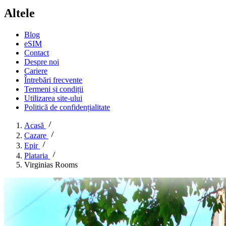
Altele
Blog
eSIM
Contact
Despre noi
Cariere
Întrebări frecvente
Termeni și condiții
Utilizarea site-ului
Politică de confidențialitate
Acasă
Cazare
Epir
Plataria
Virginias Rooms