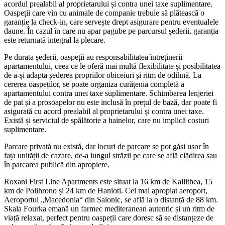
acordul prealabil al proprietarului și contra unei taxe suplimentare.
Oaspeții care vin cu animale de companie trebuie să plătească o
garanție la check-in, care servește drept asigurare pentru eventualele
daune. În cazul în care nu apar pagube pe parcursul șederii, garanția
este returnată integral la plecare.
Pe durata șederii, oaspeții au responsabilitatea întreținerii
apartamentului, ceea ce le oferă mai multă flexibilitate și posibilitatea
de a-și adapta șederea propriilor obiceiuri și ritm de odihnă. La
cererea oaspeților, se poate organiza curățenia completă a
apartamentului contra unei taxe suplimentare. Schimbarea lenjeriei
de pat și a prosoapelor nu este inclusă în prețul de bază, dar poate fi
asigurată cu acord prealabil al proprietarului și contra unei taxe.
Există și serviciul de spălătorie a hainelor, care nu implică costuri
suplimentare.
Parcare privată nu există, dar locuri de parcare se pot găsi ușor în
fața unității de cazare, de-a lungul străzii pe care se află clădirea sau
în parcarea publică din apropiere.
Roxani First Line Apartments este situat la 16 km de Kallithea, 15
km de Polihrono și 24 km de Hanioti. Cel mai apropiat aeroport,
Aeroportul „Macedonia“ din Salonic, se află la o distanță de 88 km.
Skala Fourka emană un farmec mediteranean autentic și un ritm de
viață relaxat, perfect pentru oaspeții care doresc să se distanțeze de