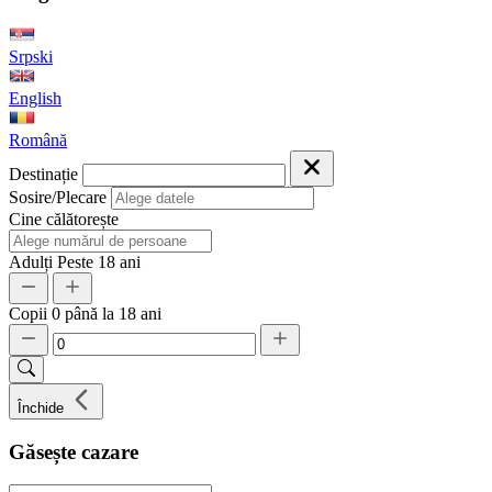
Srpski
English
Română
Destinație
Sosire/Plecare
Cine călătorește
Adulți
Peste 18 ani
Copii
0 până la 18 ani
Închide
Găsește cazare