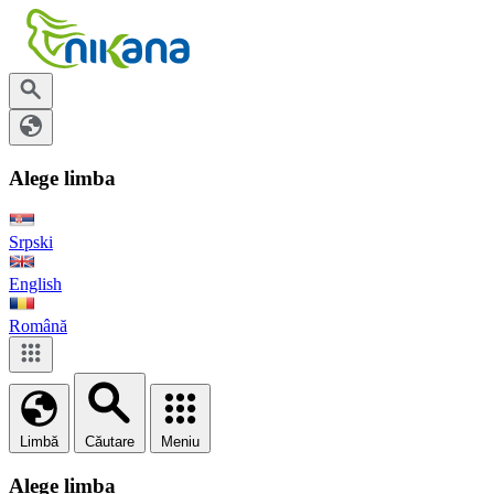
Alege limba
Srpski
English
Română
Limbă
Căutare
Meniu
Alege limba