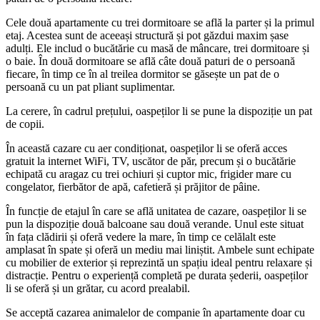
Cele două apartamente cu trei dormitoare se află la parter și la primul
etaj. Acestea sunt de aceeași structură și pot găzdui maxim șase
adulți. Ele includ o bucătărie cu masă de mâncare, trei dormitoare și
o baie. În două dormitoare se află câte două paturi de o persoană
fiecare, în timp ce în al treilea dormitor se găsește un pat de o
persoană cu un pat pliant suplimentar.
La cerere, în cadrul prețului, oaspeților li se pune la dispoziție un pat
de copii.
În această cazare cu aer condiționat, oaspeților li se oferă acces
gratuit la internet WiFi, TV, uscător de păr, precum și o bucătărie
echipată cu aragaz cu trei ochiuri și cuptor mic, frigider mare cu
congelator, fierbător de apă, cafetieră și prăjitor de pâine.
În funcție de etajul în care se află unitatea de cazare, oaspeților li se
pun la dispoziție două balcoane sau două verande. Unul este situat
în fața clădirii și oferă vedere la mare, în timp ce celălalt este
amplasat în spate și oferă un mediu mai liniștit. Ambele sunt echipate
cu mobilier de exterior și reprezintă un spațiu ideal pentru relaxare și
distracție. Pentru o experiență completă pe durata șederii, oaspeților
li se oferă și un grătar, cu acord prealabil.
Se acceptă cazarea animalelor de companie în apartamente doar cu