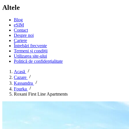
Altele
Blog
eSIM
Contact
Despre noi
Cariere
Întrebări frecvente
Termeni și condiții
Utilizarea site-ului
Politică de confidențialitate
Acasă
Cazare
Kassandra
Fourka
Roxani First Line Apartments