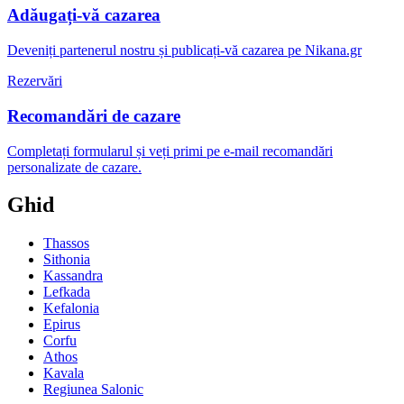
Adăugați-vă cazarea
Deveniți partenerul nostru și publicați-vă cazarea pe Nikana.gr
Rezervări
Recomandări de cazare
Completați formularul și veți primi pe e-mail recomandări
personalizate de cazare.
Ghid
Thassos
Sithonia
Kassandra
Lefkada
Kefalonia
Epirus
Corfu
Athos
Kavala
Regiunea Salonic