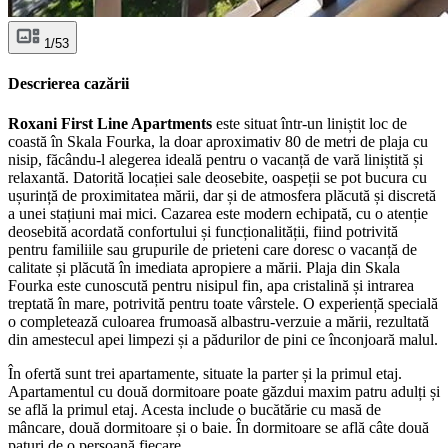
1/53
Descrierea cazării
Roxani First Line Apartments
este situat într-un liniștit loc de
coastă în Skala Fourka, la doar aproximativ 80 de metri de plaja cu
nisip, făcându-l alegerea ideală pentru o vacanță de vară liniștită și
relaxantă. Datorită locației sale deosebite, oaspeții se pot bucura cu
ușurință de proximitatea mării, dar și de atmosfera plăcută și discretă
a unei stațiuni mai mici. Cazarea este modern echipată, cu o atenție
deosebită acordată confortului și funcționalității, fiind potrivită
pentru familiile sau grupurile de prieteni care doresc o vacanță de
calitate și plăcută în imediata apropiere a mării. Plaja din Skala
Fourka este cunoscută pentru nisipul fin, apa cristalină și intrarea
treptată în mare, potrivită pentru toate vârstele. O experiență specială
o completează culoarea frumoasă albastru-verzuie a mării, rezultată
din amestecul apei limpezi și a pădurilor de pini ce înconjoară malul.
În ofertă sunt trei apartamente, situate la parter și la primul etaj.
Apartamentul cu două dormitoare poate găzdui maxim patru adulți și
se află la primul etaj. Acesta include o bucătărie cu masă de
mâncare, două dormitoare și o baie. În dormitoare se află câte două
paturi de o persoană fiecare.