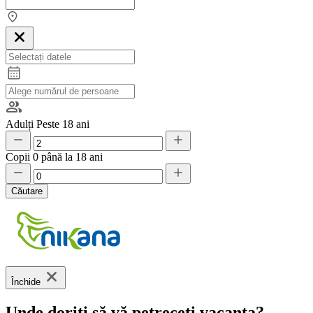
Adulți
Peste 18 ani
Copii
0 până la 18 ani
Căutare
Închide
Unde doriți să vă petreceți vacanța?