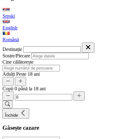
Srpski
English
Română
Destinație
Sosire/Plecare
Cine călătorește
Adulți
Peste 18 ani
Copii
0 până la 18 ani
Închide
Găsește cazare