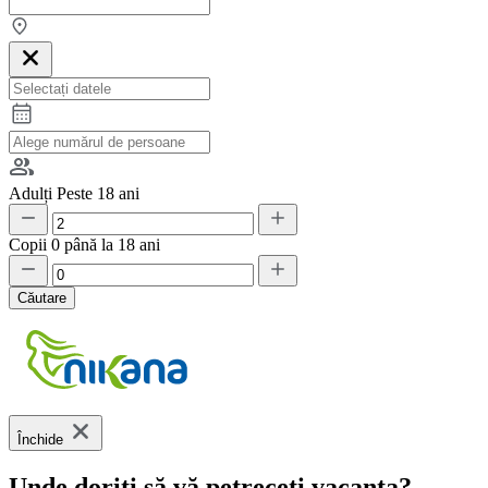
Adulți
Peste 18 ani
Copii
0 până la 18 ani
Căutare
Închide
Unde doriți să vă petreceți vacanța?