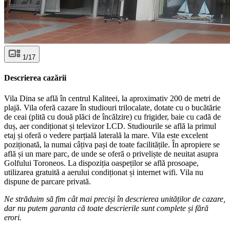
1/17
Descrierea cazării
Vila Dina se află în centrul Kaliteei, la aproximativ 200 de metri de
plajă. Vila oferă cazare în studiouri trilocalate, dotate cu o bucătărie
de ceai (plită cu două plăci de încălzire) cu frigider, baie cu cadă de
duș, aer condiționat și televizor LCD. Studiourile se află la primul
etaj și oferă o vedere parțială laterală la mare. Vila este excelent
poziționată, la numai câțiva pași de toate facilitățile. În apropiere se
află și un mare parc, de unde se oferă o priveliște de neuitat asupra
Golfului Toroneos. La dispoziția oaspeților se află prosoape,
utilizarea gratuită a aerului condiționat și internet wifi. Vila nu
dispune de parcare privată.
Ne străduim să fim cât mai preciși în descrierea unităților de cazare,
dar nu putem garanta că toate descrierile sunt complete și fără
erori.