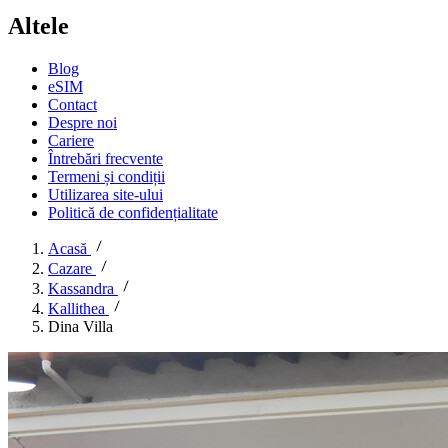
Altele
Blog
eSIM
Contact
Despre noi
Cariere
Întrebări frecvente
Termeni și condiții
Utilizarea site-ului
Politică de confidențialitate
Acasă
Cazare
Kassandra
Kallithea
Dina Villa