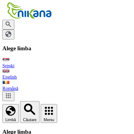
Alege limba
Srpski
English
Română
Limbă
Căutare
Meniu
Alege limba