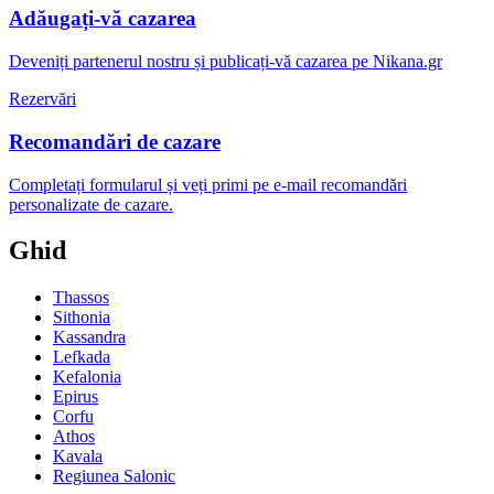
Adăugați-vă cazarea
Deveniți partenerul nostru și publicați-vă cazarea pe Nikana.gr
Rezervări
Recomandări de cazare
Completați formularul și veți primi pe e-mail recomandări
personalizate de cazare.
Ghid
Thassos
Sithonia
Kassandra
Lefkada
Kefalonia
Epirus
Corfu
Athos
Kavala
Regiunea Salonic