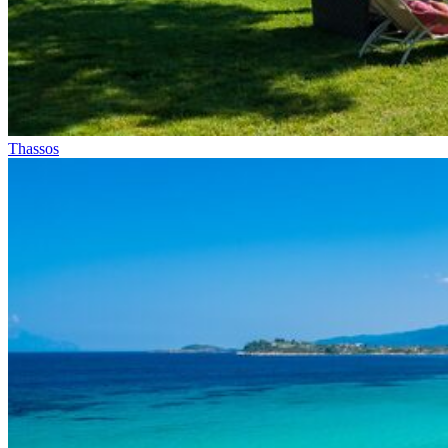
Thassos