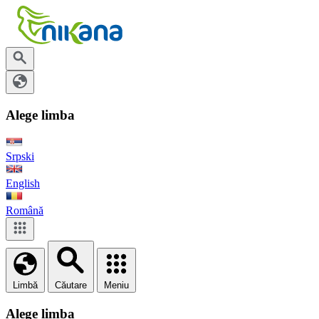
Alege limba
Srpski
English
Română
Limbă
Căutare
Meniu
Alege limba