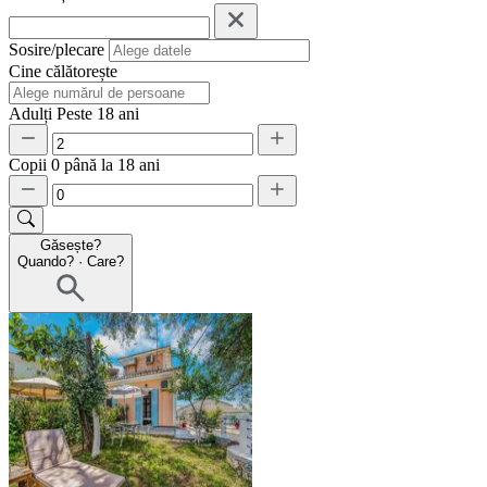
Sosire/plecare
Cine călătorește
Adulți
Peste 18 ani
Copii
0 până la 18 ani
Găsește?
Quando?
·
Care?