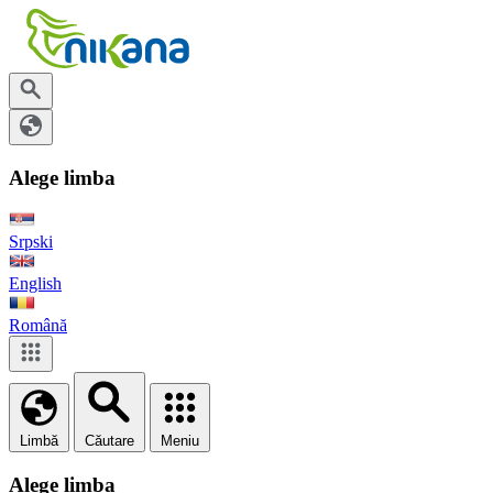
Alege limba
Srpski
English
Română
Limbă
Căutare
Meniu
Alege limba