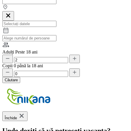
Adulți
Peste 18 ani
Copii
0 până la 18 ani
Căutare
Închide
Unde doriți să vă petreceți vacanța?