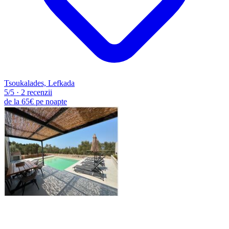
Tsoukalades, Lefkada
5
/5
·
2 recenzii
de la
65€
pe noapte