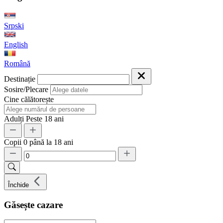
Srpski
English
Română
Destinație
Sosire/Plecare
Cine călătorește
Adulți
Peste 18 ani
Copii
0 până la 18 ani
Închide
Găsește cazare