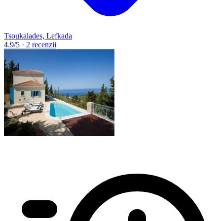
Tsoukalades, Lefkada
4.9
/5
·
2 recenzii