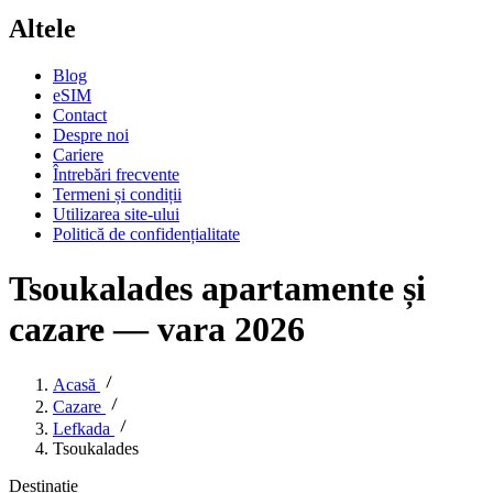
Altele
Blog
eSIM
Contact
Despre noi
Cariere
Întrebări frecvente
Termeni și condiții
Utilizarea site-ului
Politică de confidențialitate
Tsoukalades apartamente și
cazare — vara 2026
Acasă
Cazare
Lefkada
Tsoukalades
Destinație