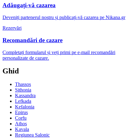
Adăugați-vă cazarea
Deveniți partenerul nostru și publicați-vă cazarea pe Nikana.gr
Rezervări
Recomandări de cazare
Completați formularul și veți primi pe e-mail recomandări
personalizate de cazare.
Ghid
Thassos
Sithonia
Kassandra
Lefkada
Kefalonia
Epirus
Corfu
Athos
Kavala
Regiunea Salonic