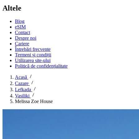
Altele
Blog
eSIM
Contact
Despre noi
Cariere
Întrebări frecvente
Termeni și condiții
Utilizarea site-ului
Politică de confidențialitate
Acasă
Cazare
Lefkada
Vasiliki
Melissa Zoe House