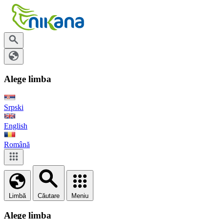
Alege limba
Srpski
English
Română
Limbă
Căutare
Meniu
Alege limba