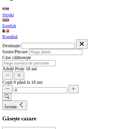
Srpski
English
Română
Destinație
Sosire/Plecare
Cine călătorește
Adulți
Peste 18 ani
Copii
0 până la 18 ani
Închide
Găsește cazare