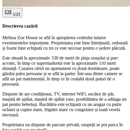
1/23
Descrierea cazării
Melissa Zoe House se află în apropierea centrului tuturor
evenimentelor importante. Proprietatea este bine întreținută, ordonată
și foarte bine echipată cu tot ce este necesar pentru o ședere plăcută.
Este situată la aproximativ 330 de metri de plaja orașului și parc
acvatic, în timp ce supermarketul este la aproximativ 110 metri
distanță. Cazarea oferă un apartament cu două dormitoare, poate
găzdui patru persoane și se află la parter. Într-una dintre camere se
află un pat matrimonial, în timp ce în cealaltă două paturi de o
persoană.
Dispune de aer condiționat, TV, internet WiFi, uscător de păr,
mașină de spălat, mașină de spălat vase, posibilitatea de a adăuga un
pat pentru bebeluși. Bucătăria este echipată cu un aragaz cu patru
ochiuri și cuptor mare, frigider mare cu congelator și toată vesela
necesară.
Proprietatea nu dispune de parcare privată, oaspeții se pot parca în
fața cazării sau pe stradă.