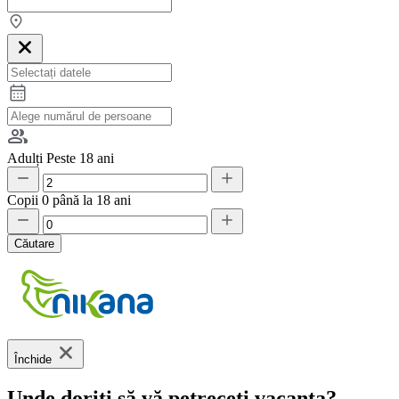
Adulți
Peste 18 ani
Copii
0 până la 18 ani
Căutare
Închide
Unde doriți să vă petreceți vacanța?