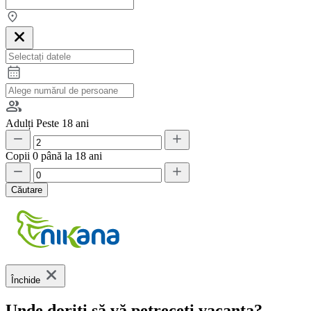
Adulți
Peste 18 ani
Copii
0 până la 18 ani
Căutare
Închide
Unde doriți să vă petreceți vacanța?