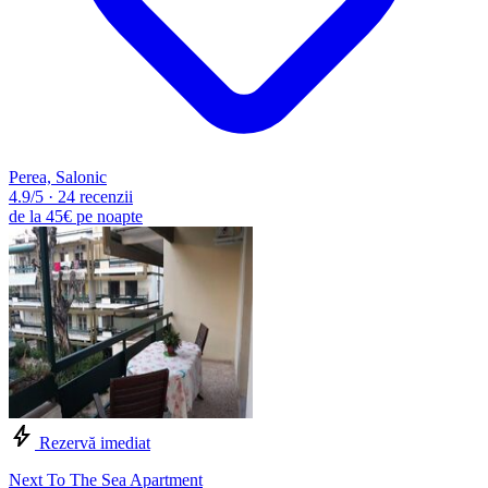
Perea, Salonic
4.9
/5
·
24 recenzii
de la
45€
pe noapte
Rezervă imediat
Next To The Sea Apartment