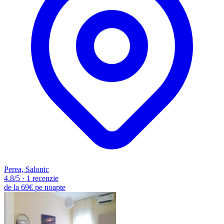
Perea, Salonic
4.8
/5
·
1 recenzie
de la
69€
pe noapte