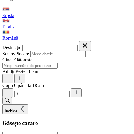
Srpski
English
Română
Destinație
Sosire/Plecare
Cine călătorește
Adulți
Peste 18 ani
Copii
0 până la 18 ani
Închide
Găsește cazare