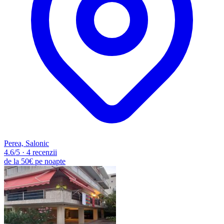
Perea, Salonic
4.6
/5
·
4 recenzii
de la
50€
pe noapte