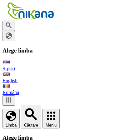
Alege limba
Srpski
English
Română
Limbă
Căutare
Meniu
Alege limba