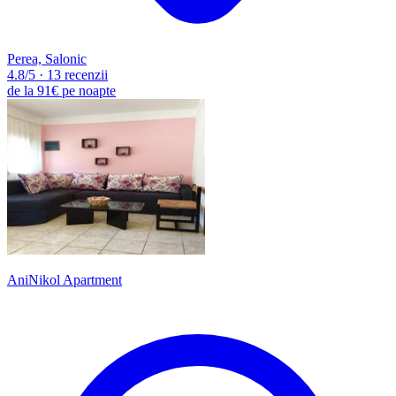
Perea, Salonic
4.8
/5
·
13 recenzii
de la
91€
pe noapte
AniNikol Apartment