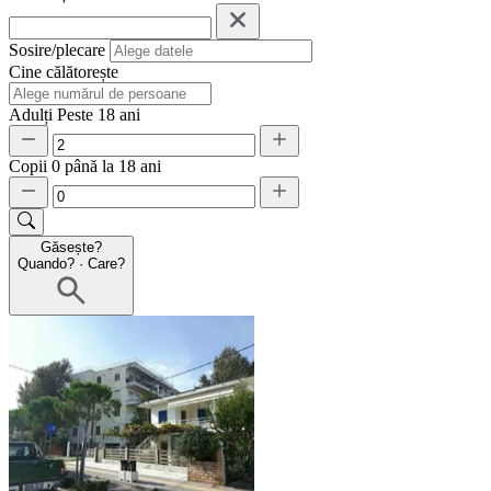
Sosire/plecare
Cine călătorește
Adulți
Peste 18 ani
Copii
0 până la 18 ani
Găsește?
Quando?
·
Care?