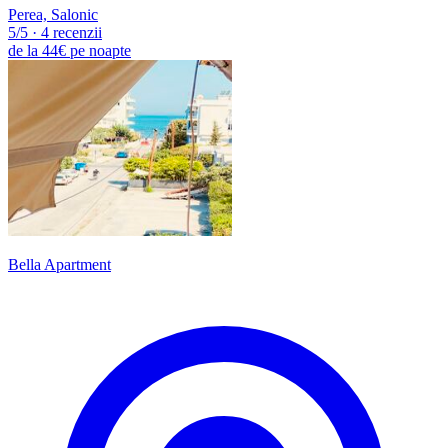
Perea, Salonic
5
/5
·
4 recenzii
de la
44€
pe noapte
Bella Apartment