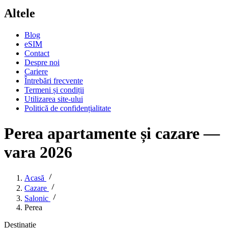
Altele
Blog
eSIM
Contact
Despre noi
Cariere
Întrebări frecvente
Termeni și condiții
Utilizarea site-ului
Politică de confidențialitate
Perea apartamente și cazare —
vara 2026
Acasă
Cazare
Salonic
Perea
Destinație