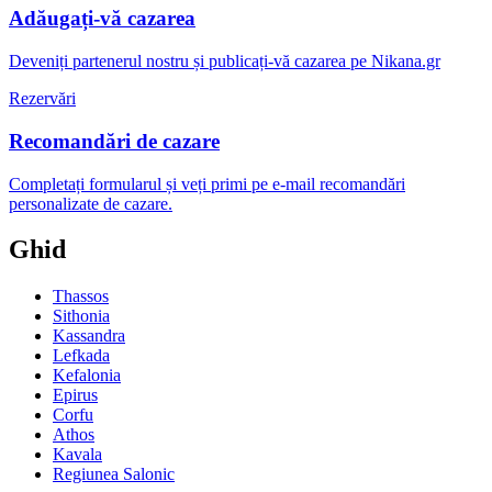
Adăugați-vă cazarea
Deveniți partenerul nostru și publicați-vă cazarea pe Nikana.gr
Rezervări
Recomandări de cazare
Completați formularul și veți primi pe e-mail recomandări
personalizate de cazare.
Ghid
Thassos
Sithonia
Kassandra
Lefkada
Kefalonia
Epirus
Corfu
Athos
Kavala
Regiunea Salonic