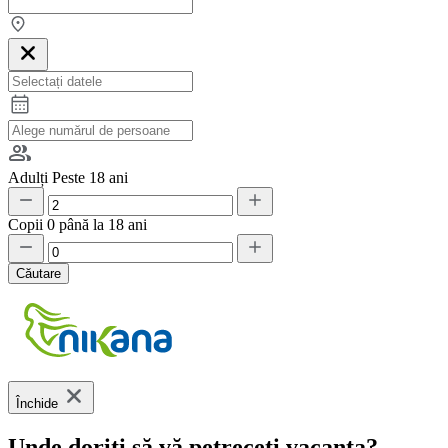
Adulți
Peste 18 ani
Copii
0 până la 18 ani
Căutare
Închide
Unde doriți să vă petreceți vacanța?