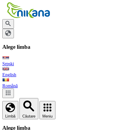
Alege limba
Srpski
English
Română
Limbă
Căutare
Meniu
Alege limba