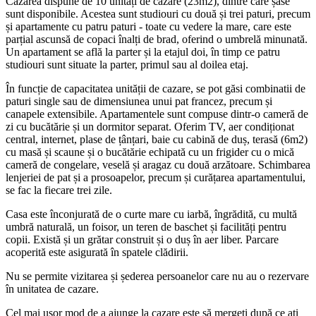
Cazarea dispune de 10 unități de cazare (23m2), dintre care șase
sunt disponibile. Acestea sunt studiouri cu două și trei paturi, precum
și apartamente cu patru paturi - toate cu vedere la mare, care este
parțial ascunsă de copaci înalți de brad, oferind o umbrelă minunată.
Un apartament se află la parter și la etajul doi, în timp ce patru
studiouri sunt situate la parter, primul sau al doilea etaj.
În funcție de capacitatea unității de cazare, se pot găsi combinatii de
paturi single sau de dimensiunea unui pat francez, precum și
canapele extensibile. Apartamentele sunt compuse dintr-o cameră de
zi cu bucătărie și un dormitor separat. Oferim TV, aer condiționat
central, internet, plase de țânțari, baie cu cabină de duș, terasă (6m2)
cu masă și scaune și o bucătărie echipată cu un frigider cu o mică
cameră de congelare, veselă și aragaz cu două arzătoare. Schimbarea
lenjeriei de pat și a prosoapelor, precum și curățarea apartamentului,
se fac la fiecare trei zile.
Casa este înconjurată de o curte mare cu iarbă, îngrădită, cu multă
umbră naturală, un foisor, un teren de baschet și facilități pentru
copii. Există și un grătar construit și o duș în aer liber. Parcare
acoperită este asigurată în spatele clădirii.
Nu se permite vizitarea și șederea persoanelor care nu au o rezervare
în unitatea de cazare.
Cel mai ușor mod de a ajunge la cazare este să mergeți după ce ați