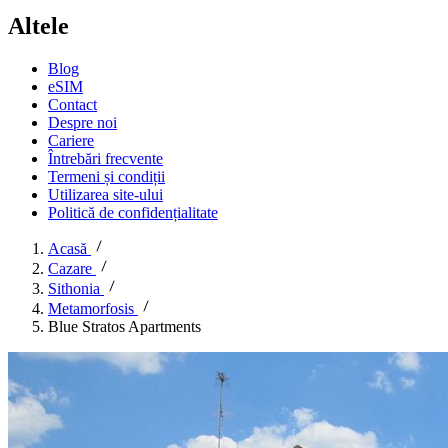
Altele
Blog
eSIM
Contact
Despre noi
Cariere
Întrebări frecvente
Termeni și condiții
Utilizarea site-ului
Politică de confidențialitate
Acasă
Cazare
Sithonia
Metamorfosis
Blue Stratos Apartments