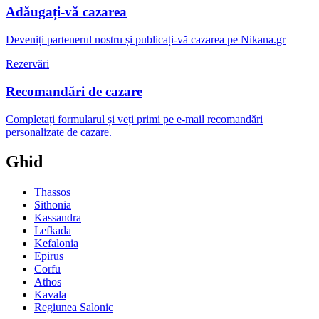
Adăugați-vă cazarea
Deveniți partenerul nostru și publicați-vă cazarea pe Nikana.gr
Rezervări
Recomandări de cazare
Completați formularul și veți primi pe e-mail recomandări
personalizate de cazare.
Ghid
Thassos
Sithonia
Kassandra
Lefkada
Kefalonia
Epirus
Corfu
Athos
Kavala
Regiunea Salonic