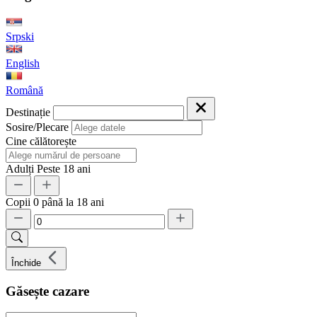
Srpski
English
Română
Destinație
Sosire/Plecare
Cine călătorește
Adulți
Peste 18 ani
Copii
0 până la 18 ani
Închide
Găsește cazare