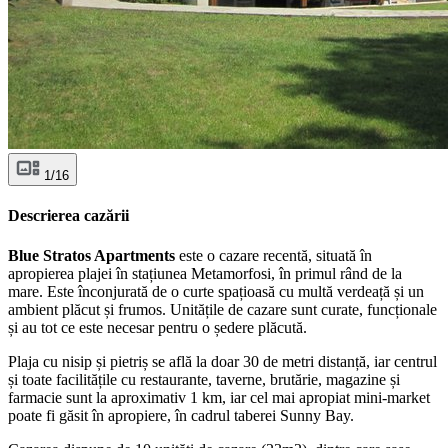
1/16
Descrierea cazării
Blue Stratos Apartments
este o cazare recentă, situată în
apropierea plajei în stațiunea Metamorfosi, în primul rând de la
mare. Este înconjurată de o curte spațioasă cu multă verdeață și un
ambient plăcut și frumos. Unitățile de cazare sunt curate, funcționale
și au tot ce este necesar pentru o ședere plăcută.
Plaja cu nisip și pietriș se află la doar 30 de metri distanță, iar centrul
și toate facilitățile cu restaurante, taverne, brutărie, magazine și
farmacie sunt la aproximativ 1 km, iar cel mai apropiat mini-market
poate fi găsit în apropiere, în cadrul taberei Sunny Bay.