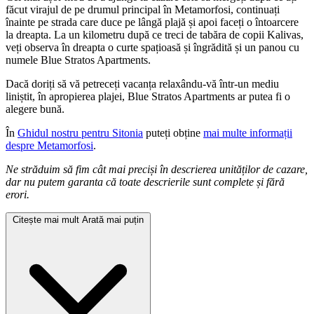
făcut virajul de pe drumul principal în Metamorfosi, continuați
înainte pe strada care duce pe lângă plajă și apoi faceți o întoarcere
la dreapta. La un kilometru după ce treci de tabăra de copii Kalivas,
veți observa în dreapta o curte spațioasă și îngrădită și un panou cu
numele Blue Stratos Apartments.
Dacă doriți să vă petreceți vacanța relaxându-vă într-un mediu
liniștit, în apropierea plajei, Blue Stratos Apartments ar putea fi o
alegere bună.
În
Ghidul nostru pentru Sitonia
puteți obține
mai multe informații
despre Metamorfosi
.
Ne străduim să fim cât mai preciși în descrierea unităților de cazare,
dar nu putem garanta că toate descrierile sunt complete și fără
erori.
Citește mai mult
Arată mai puțin