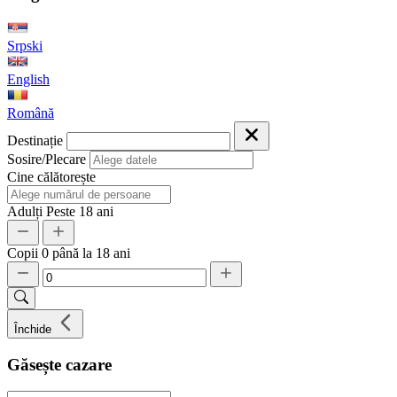
Srpski
English
Română
Destinație
Sosire/Plecare
Cine călătorește
Adulți
Peste 18 ani
Copii
0 până la 18 ani
Închide
Găsește cazare