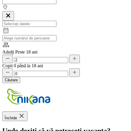
Adulți
Peste 18 ani
Copii
0 până la 18 ani
Căutare
Închide
Unde doriți să vă petreceți vacanța?