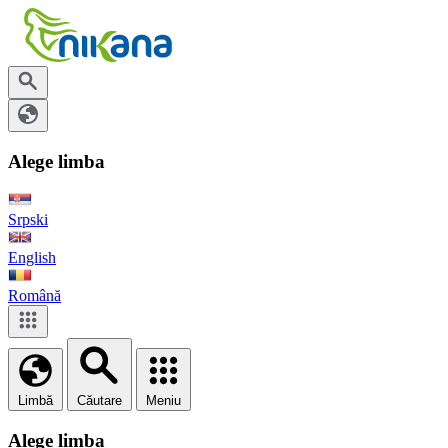
Alege limba
Srpski
English
Română
Limbă
Căutare
Meniu
Alege limba