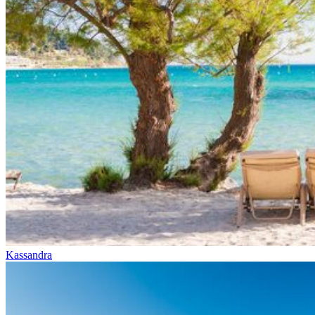
Kassandra