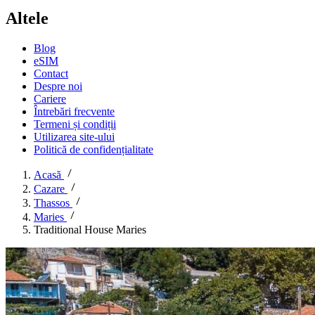
Altele
Blog
eSIM
Contact
Despre noi
Cariere
Întrebări frecvente
Termeni și condiții
Utilizarea site-ului
Politică de confidențialitate
Acasă
Cazare
Thassos
Maries
Traditional House Maries