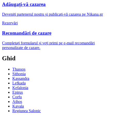
Adăugați-vă cazarea
Deveniți partenerul nostru și publicați-vă cazarea pe Nikana.gr
Rezervări
Recomandări de cazare
Completați formularul și veți primi pe e-mail recomandări
personalizate de cazare.
Ghid
Thassos
Sithonia
Kassandra
Lefkada
Kefalonia
Epirus
Corfu
Athos
Kavala
Regiunea Salonic