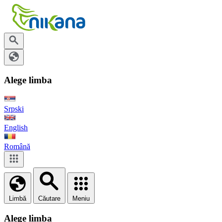
Alege limba
Srpski
English
Română
Limbă
Căutare
Meniu
Alege limba