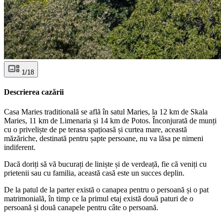
1/18
Descrierea cazării
Casa Maries traditională se află în satul Maries, la 12 km de Skala
Maries, 11 km de Limenaria și 14 km de Potos. Înconjurată de munți
cu o priveliște de pe terasa spațioasă și curtea mare, această
măzăriche, destinată pentru șapte persoane, nu va lăsa pe nimeni
indiferent.
Dacă doriți să vă bucurați de liniște și de verdeață, fie că veniți cu
prietenii sau cu familia, această casă este un succes deplin.
De la patul de la parter există o canapea pentru o persoană și o pat
matrimonială, în timp ce la primul etaj există două paturi de o
persoană și două canapele pentru câte o persoană.