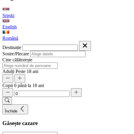
Srpski
English
Română
Destinație
Sosire/Plecare
Cine călătorește
Adulți
Peste 18 ani
Copii
0 până la 18 ani
Închide
Găsește cazare