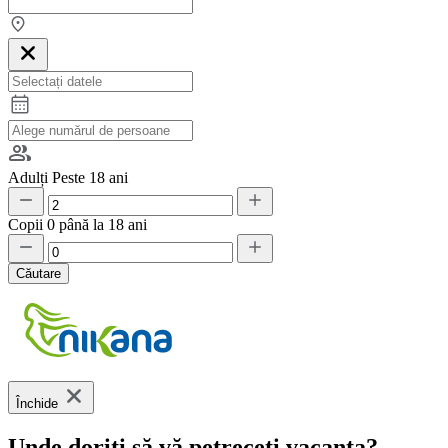
Adulți
Peste 18 ani
Copii
0 până la 18 ani
Căutare
Închide
Unde doriți să vă petreceți vacanța?