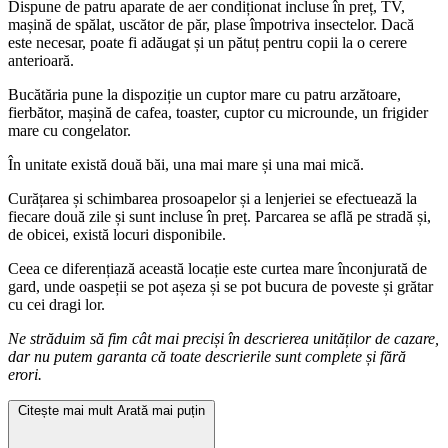
Dispune de patru aparate de aer condiționat incluse în preț, TV,
mașină de spălat, uscător de păr, plase împotriva insectelor. Dacă
este necesar, poate fi adăugat și un pătuț pentru copii la o cerere
anterioară.
Bucătăria pune la dispoziție un cuptor mare cu patru arzătoare,
fierbător, mașină de cafea, toaster, cuptor cu microunde, un frigider
mare cu congelator.
În unitate există două băi, una mai mare și una mai mică.
Curățarea și schimbarea prosoapelor și a lenjeriei se efectuează la
fiecare două zile și sunt incluse în preț. Parcarea se află pe stradă și,
de obicei, există locuri disponibile.
Ceea ce diferențiază această locație este curtea mare înconjurată de
gard, unde oaspeții se pot așeza și se pot bucura de poveste și grătar
cu cei dragi lor.
Ne străduim să fim cât mai preciși în descrierea unităților de cazare,
dar nu putem garanta că toate descrierile sunt complete și fără
erori.
Citește mai mult
Arată mai puțin