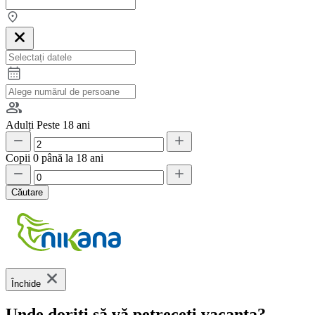
Adulți
Peste 18 ani
Copii
0 până la 18 ani
Căutare
Închide
Unde doriți să vă petreceți vacanța?