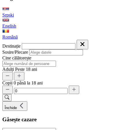
Srpski
English
Română
Destinație
Sosire/Plecare
Cine călătorește
Adulți
Peste 18 ani
Copii
0 până la 18 ani
Închide
Găsește cazare