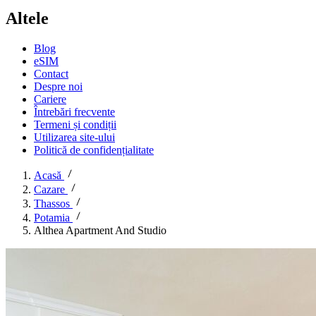
Altele
Blog
eSIM
Contact
Despre noi
Cariere
Întrebări frecvente
Termeni și condiții
Utilizarea site-ului
Politică de confidențialitate
Acasă
Cazare
Thassos
Potamia
Althea Apartment And Studio