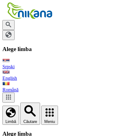
Alege limba
Srpski
English
Română
Limbă
Căutare
Meniu
Alege limba