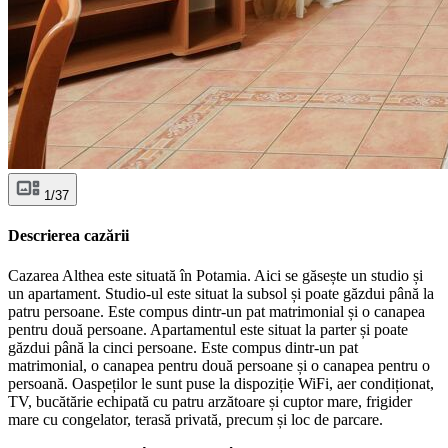
1/37
Descrierea cazării
Cazarea Althea este situată în Potamia. Aici se găsește un studio și
un apartament. Studio-ul este situat la subsol și poate găzdui până la
patru persoane. Este compus dintr-un pat matrimonial și o canapea
pentru două persoane. Apartamentul este situat la parter și poate
găzdui până la cinci persoane. Este compus dintr-un pat
matrimonial, o canapea pentru două persoane și o canapea pentru o
persoană. Oaspeților le sunt puse la dispoziție WiFi, aer condiționat,
TV, bucătărie echipată cu patru arzătoare și cuptor mare, frigider
mare cu congelator, terasă privată, precum și loc de parcare.