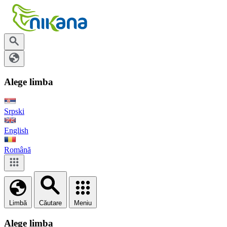
Alege limba
Srpski
English
Română
Limbă
Căutare
Meniu
Alege limba