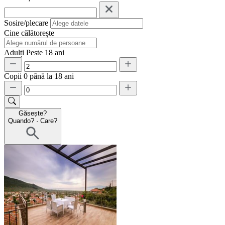
Sosire/plecare
Cine călătorește
Adulți
Peste 18 ani
Copii
0 până la 18 ani
Găsește?
Quando?
·
Care?