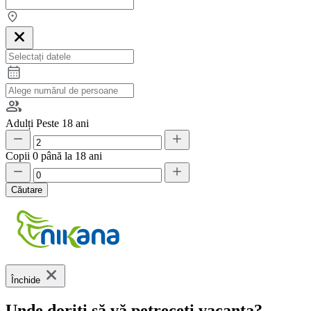
Adulți
Peste 18 ani
Copii
0 până la 18 ani
Căutare
Închide
Unde doriți să vă petreceți vacanța?