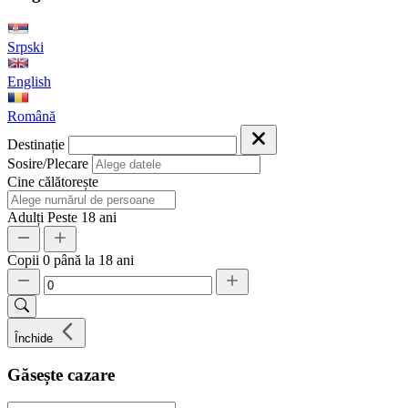
Srpski
English
Română
Destinație
Sosire/Plecare
Cine călătorește
Adulți
Peste 18 ani
Copii
0 până la 18 ani
Închide
Găsește cazare