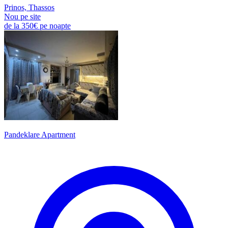
Prinos, Thassos
Nou pe site
de la
350€
pe noapte
Pandeklare Apartment