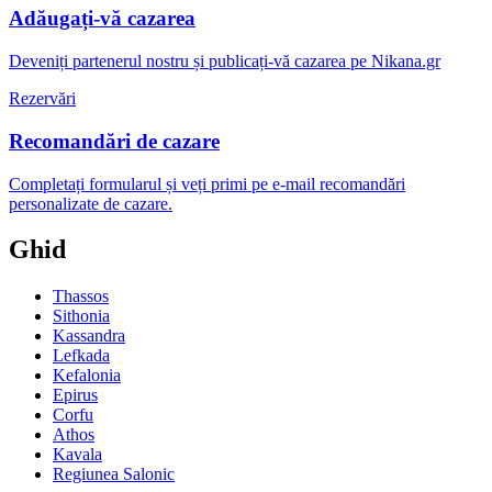
Adăugați-vă cazarea
Deveniți partenerul nostru și publicați-vă cazarea pe Nikana.gr
Rezervări
Recomandări de cazare
Completați formularul și veți primi pe e-mail recomandări
personalizate de cazare.
Ghid
Thassos
Sithonia
Kassandra
Lefkada
Kefalonia
Epirus
Corfu
Athos
Kavala
Regiunea Salonic