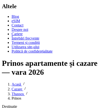
Altele
Blog
eSIM
Contact
Despre noi
Cariere
Întrebări frecvente
Termeni și condiții
Utilizarea site-ului
Politică de confidențialitate
Prinos apartamente și cazare
— vara 2026
Acasă
Cazare
Thassos
Prinos
Destinație