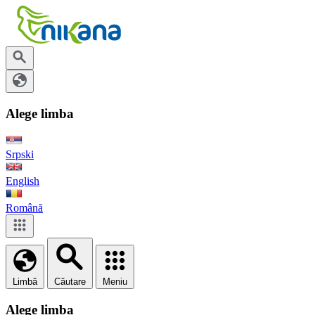
Alege limba
Srpski
English
Română
Limbă
Căutare
Meniu
Alege limba