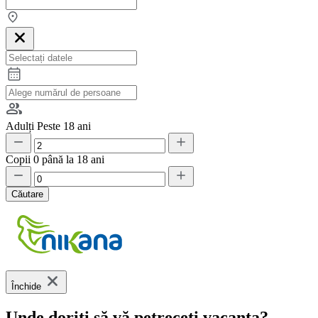
Adulți
Peste 18 ani
Copii
0 până la 18 ani
Căutare
Închide
Unde doriți să vă petreceți vacanța?