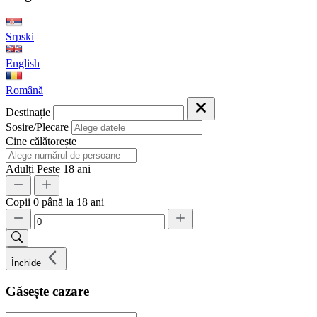
Srpski
English
Română
Destinație
Sosire/Plecare
Cine călătorește
Adulți
Peste 18 ani
Copii
0 până la 18 ani
Închide
Găsește cazare