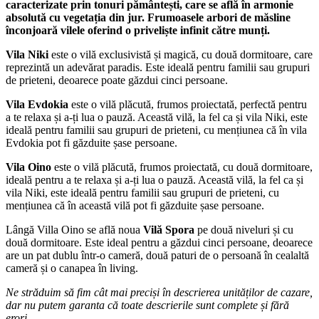
caracterizate prin tonuri pământești, care se află în armonie
absolută cu vegetația din jur. Frumoasele arbori de măsline
înconjoară vilele oferind o priveliște infinit către munți.
Vila Niki
este o vilă exclusivistă și magică, cu două dormitoare, care
reprezintă un adevărat paradis. Este ideală pentru familii sau grupuri
de prieteni, deoarece poate găzdui cinci persoane.
Vila Evdokia
este o vilă plăcută, frumos proiectată, perfectă pentru
a te relaxa și a-ți lua o pauză. Această vilă, la fel ca și vila Niki, este
ideală pentru familii sau grupuri de prieteni, cu mențiunea că în vila
Evdokia pot fi găzduite șase persoane.
Vila Oino
este o vilă plăcută, frumos proiectată, cu două dormitoare,
ideală pentru a te relaxa și a-ți lua o pauză. Această vilă, la fel ca și
vila Niki, este ideală pentru familii sau grupuri de prieteni, cu
mențiunea că în această vilă pot fi găzduite șase persoane.
Lângă Villa Oino se află noua
Vilă Spora
pe două niveluri și cu
două dormitoare. Este ideal pentru a găzdui cinci persoane, deoarece
are un pat dublu într-o cameră, două paturi de o persoană în cealaltă
cameră și o canapea în living.
Ne străduim să fim cât mai preciși în descrierea unităților de cazare,
dar nu putem garanta că toate descrierile sunt complete și fără
erori.