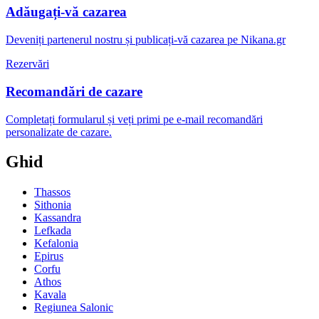
Adăugați-vă cazarea
Deveniți partenerul nostru și publicați-vă cazarea pe Nikana.gr
Rezervări
Recomandări de cazare
Completați formularul și veți primi pe e-mail recomandări
personalizate de cazare.
Ghid
Thassos
Sithonia
Kassandra
Lefkada
Kefalonia
Epirus
Corfu
Athos
Kavala
Regiunea Salonic