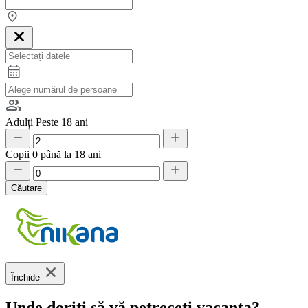
Adulți
Peste 18 ani
Copii
0 până la 18 ani
Căutare
Închide
Unde doriți să vă petreceți vacanța?