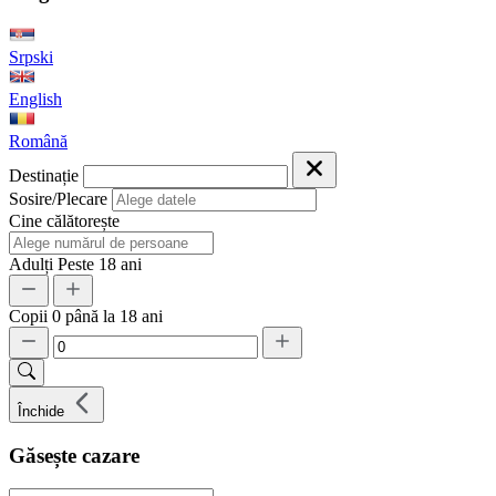
Srpski
English
Română
Destinație
Sosire/Plecare
Cine călătorește
Adulți
Peste 18 ani
Copii
0 până la 18 ani
Închide
Găsește cazare