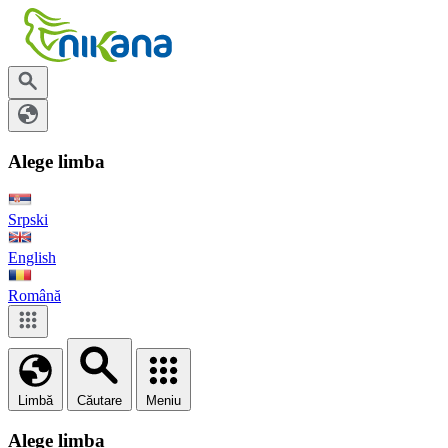
Alege limba
Srpski
English
Română
Limbă
Căutare
Meniu
Alege limba