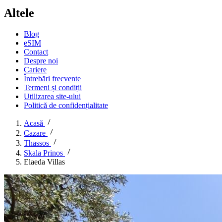
Altele
Blog
eSIM
Contact
Despre noi
Cariere
Întrebări frecvente
Termeni și condiții
Utilizarea site-ului
Politică de confidențialitate
Acasă
Cazare
Thassos
Skala Prinos
Elaeda Villas