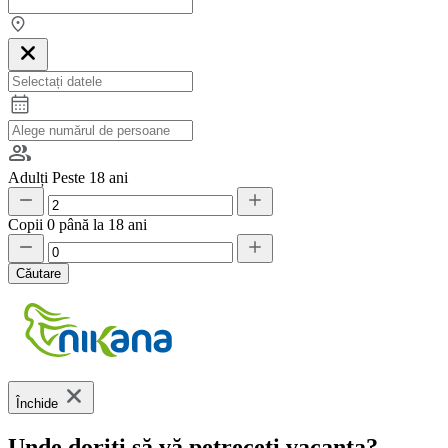
Adulți
Peste 18 ani
Copii
0 până la 18 ani
Căutare
Închide
Unde doriți să vă petreceți vacanța?