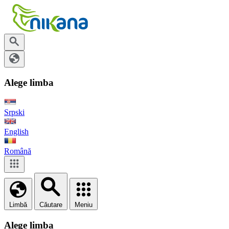
Alege limba
Srpski
English
Română
Limbă
Căutare
Meniu
Alege limba