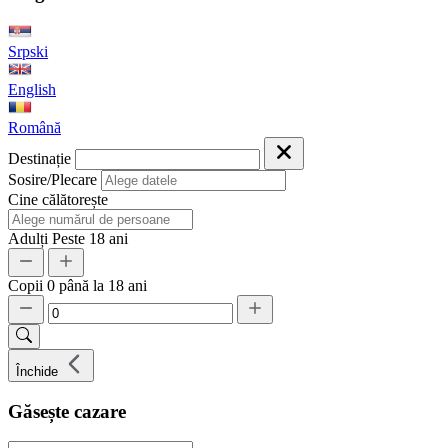
Srpski
English
Română
Destinație
Sosire/Plecare
Cine călătorește
Adulți
Peste 18 ani
Copii
0 până la 18 ani
Închide
Găsește cazare