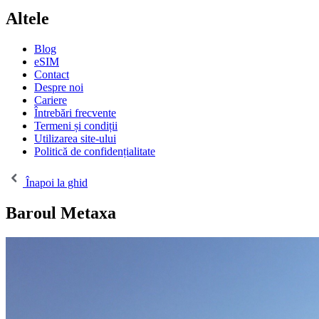
Altele
Blog
eSIM
Contact
Despre noi
Cariere
Întrebări frecvente
Termeni și condiții
Utilizarea site-ului
Politică de confidențialitate
Înapoi la ghid
Baroul Metaxa