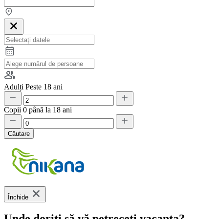
Adulți
Peste 18 ani
Copii
0 până la 18 ani
Căutare
Închide
Unde doriți să vă petreceți vacanța?