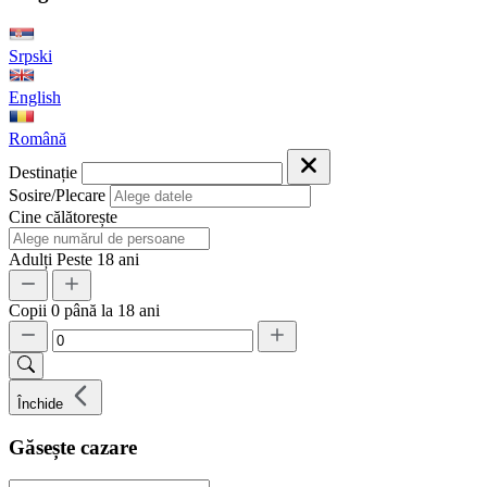
Srpski
English
Română
Destinație
Sosire/Plecare
Cine călătorește
Adulți
Peste 18 ani
Copii
0 până la 18 ani
Închide
Găsește cazare