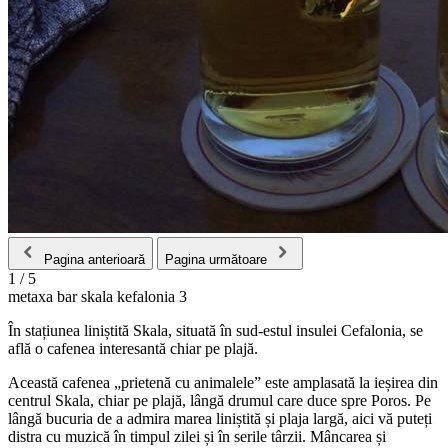
Pagina anterioară
Pagina următoare
1
/
5
metaxa bar skala kefalonia 3
În stațiunea liniștită Skala, situată în sud-estul insulei Cefalonia, se
află o cafenea interesantă chiar pe plajă.
Această cafenea „prietenă cu animalele” este amplasată la ieșirea din
centrul Skala, chiar pe plajă, lângă drumul care duce spre Poros. Pe
lângă bucuria de a admira marea liniștită și plaja largă, aici vă puteți
distra cu muzică în timpul zilei și în serile târzii. Mâncarea și