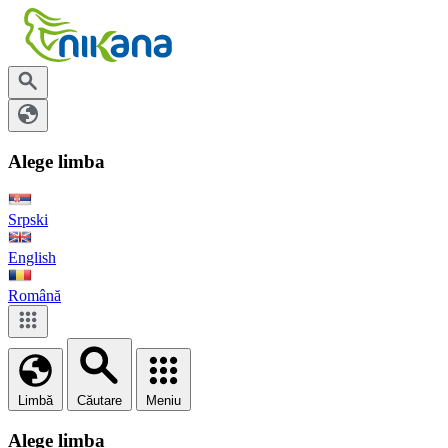
Alege limba
Srpski
English
Română
Limbă
Căutare
Meniu
Alege limba