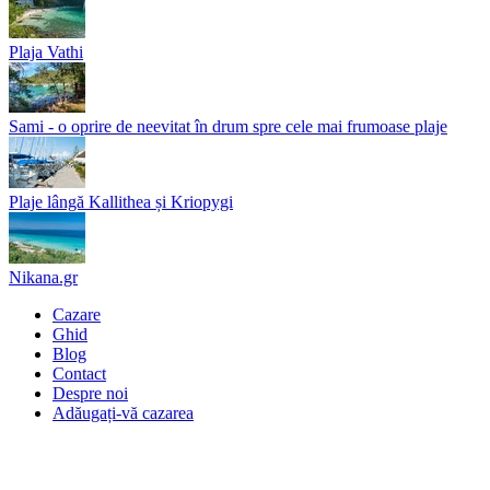
Plaja Vathi
Sami - o oprire de neevitat în drum spre cele mai frumoase plaje
Plaje lângă Kallithea și Kriopygi
Nikana.gr
Cazare
Ghid
Blog
Contact
Despre noi
Adăugați-vă cazarea