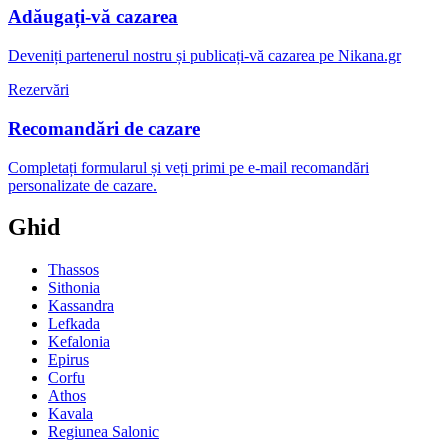
Adăugați-vă cazarea
Deveniți partenerul nostru și publicați-vă cazarea pe Nikana.gr
Rezervări
Recomandări de cazare
Completați formularul și veți primi pe e-mail recomandări
personalizate de cazare.
Ghid
Thassos
Sithonia
Kassandra
Lefkada
Kefalonia
Epirus
Corfu
Athos
Kavala
Regiunea Salonic