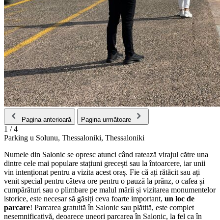
Pagina anterioară
Pagina următoare
1
/
4
Parking u Solunu, Thessaloniki, Thessaloniki
Numele din Salonic se opresc atunci când ratează virajul către una
dintre cele mai populare stațiuni grecești sau la întoarcere, iar unii
vin intenționat pentru a vizita acest oraș. Fie că ați rătăcit sau ați
venit special pentru câteva ore pentru o pauză la prânz, o cafea și
cumpărături sau o plimbare pe malul mării și vizitarea monumentelor
istorice, este necesar să găsiți ceva foarte important,
un loc de
parcare
! Parcarea gratuită în Salonic sau plătită, este complet
nesemnificativă, deoarece uneori parcarea în Salonic, la fel ca în