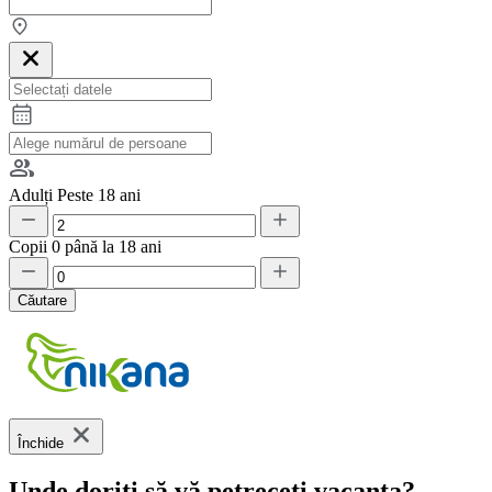
Adulți
Peste 18 ani
Copii
0 până la 18 ani
Căutare
Închide
Unde doriți să vă petreceți vacanța?