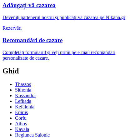
Adăugați-vă cazarea
Deveniți partenerul nostru și publicați-vă cazarea pe Nikana.gr
Rezervări
Recomandări de cazare
Completați formularul și veți primi pe e-mail recomandări
personalizate de cazare.
Ghid
Thassos
Sithonia
Kassandra
Lefkada
Kefalonia
Epirus
Corfu
Athos
Kavala
Regiunea Salonic