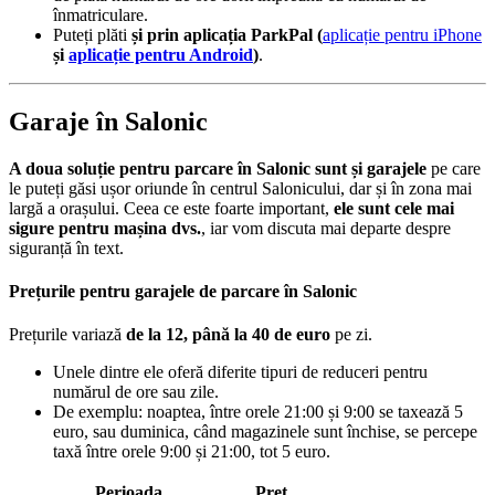
înmatriculare.
Puteți plăti
și prin aplicația ParkPal (
aplicație pentru iPhone
și
aplicație pentru Android
)
.
Garaje în Salonic
A doua soluție pentru parcare în Salonic sunt și garajele
pe care
le puteți găsi ușor oriunde în centrul Salonicului, dar și în zona mai
largă a orașului. Ceea ce este foarte important,
ele sunt cele mai
sigure pentru mașina dvs.
, iar vom discuta mai departe despre
siguranță în text.
Prețurile pentru garajele de parcare în Salonic
Prețurile variază
de la 12, până la 40 de euro
pe zi.
Unele dintre ele oferă diferite tipuri de reduceri pentru
numărul de ore sau zile.
De exemplu: noaptea, între orele 21:00 și 9:00 se taxează 5
euro, sau duminica, când magazinele sunt închise, se percepe
taxă între orele 9:00 și 21:00, tot 5 euro.
Perioada
Preț