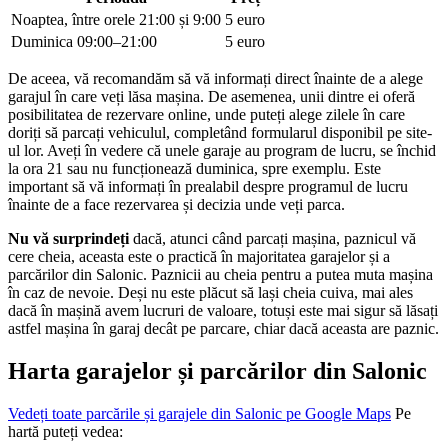
Noaptea, între orele 21:00 și 9:00
5 euro
Duminica 09:00–21:00
5 euro
De aceea, vă recomandăm să vă informați direct înainte de a alege
garajul în care veți lăsa mașina. De asemenea, unii dintre ei oferă
posibilitatea de rezervare online, unde puteți alege zilele în care
doriți să parcați vehiculul, completând formularul disponibil pe site-
ul lor. Aveți în vedere că unele garaje au program de lucru, se închid
la ora 21 sau nu funcționează duminica, spre exemplu. Este
important să vă informați în prealabil despre programul de lucru
înainte de a face rezervarea și decizia unde veți parca.
Nu vă surprindeți
dacă, atunci când parcați mașina, paznicul vă
cere cheia, aceasta este o practică în majoritatea garajelor și a
parcărilor din Salonic. Paznicii au cheia pentru a putea muta mașina
în caz de nevoie. Deși nu este plăcut să lași cheia cuiva, mai ales
dacă în mașină avem lucruri de valoare, totuși este mai sigur să lăsați
astfel mașina în garaj decât pe parcare, chiar dacă aceasta are paznic.
Harta garajelor și parcărilor din Salonic
Vedeți toate parcările și garajele din Salonic pe Google Maps
Pe
hartă puteți vedea: