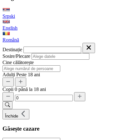
Srpski
English
Română
Destinație
Sosire/Plecare
Cine călătorește
Adulți
Peste 18 ani
Copii
0 până la 18 ani
Închide
Găsește cazare