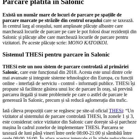
Parcare plătită în Salonic
Există un număr mare de locuri de parcare pe spațiile de
parcare marcate pe străzile din centrul orașului
care se taxează.
În centrul larg al orașului, sunt amplasate plăcuțe albastre care
marchează locurile de parcare pe care le pot folosi doar rezidenții din
Salonic și plăcuțe albe care marchează locurile de parcare pentru
vizitatori. Pe aceste plăcuțe scrie:
ΜΟΝΟ ΚΑΤΟΙΚΟΙ
.
Sistemul THESi pentru parcare în Salonic
THESi este un nou sistem de parcare controlată al primăriei
Salonic
, care este funcțional din 2018. Acesta este unul dintre cele
mai avansate și integrate sisteme tehnologice din Europa, cu funcții
online - interfață de serviciu - control - informații publice. THESi își
propune să faciliteze găsirea unui loc de parcare în oraș, să prevină
parcarea ilegală și toate problemele pe care o astfel de parcare le
generează în Salonic, precum și să reducă aglomerația din trafic.
Iată câteva propoziții care se regăsesc pe site-ul oficial
THESi
: “Un
vizitator al sistemului de parcare controlată THESi, în zonele 1 și 3,
este considerat: orice vizitator din Salonic care dorește să-și parcheze
mașina în cadrul zonelor de implementare THESi. Parcarea se
taxează de luni până vineri între orele 08:00-21:00 și sâmbătă între
orele 09:00-16:00. În afara acestor intervale și în zilele nelucrătoare,