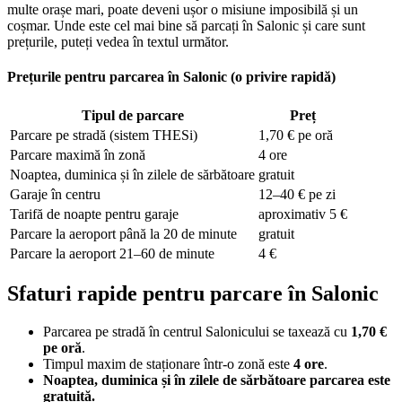
multe orașe mari, poate deveni ușor o misiune imposibilă și un
coșmar. Unde este cel mai bine să parcați în Salonic și care sunt
prețurile, puteți vedea în textul următor.
Prețurile pentru parcarea în Salonic (o privire rapidă)
Tipul de parcare
Preț
Parcare pe stradă (sistem THESi)
1,70 € pe oră
Parcare maximă în zonă
4 ore
Noaptea, duminica și în zilele de sărbătoare
gratuit
Garaje în centru
12–40 € pe zi
Tarifă de noapte pentru garaje
aproximativ 5 €
Parcare la aeroport până la 20 de minute
gratuit
Parcare la aeroport 21–60 de minute
4 €
Sfaturi rapide pentru parcare în Salonic
Parcarea pe stradă în centrul Salonicului se taxează cu
1,70 €
pe oră
.
Timpul maxim de staționare într-o zonă este
4 ore
.
Noaptea, duminica și în zilele de sărbătoare parcarea este
gratuită.