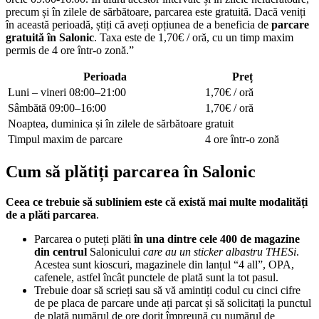
precum și în zilele de sărbătoare, parcarea este gratuită. Dacă veniți
în această perioadă, știți că aveți opțiunea de a beneficia de
parcare
gratuită în Salonic
. Taxa este de 1,70€ / oră, cu un timp maxim
permis de 4 ore într-o zonă.”
Perioada
Preț
Luni – vineri 08:00–21:00
1,70€ / oră
Sâmbătă 09:00–16:00
1,70€ / oră
Noaptea, duminica și în zilele de sărbătoare
gratuit
Timpul maxim de parcare
4 ore într-o zonă
Cum să plătiți parcarea în Salonic
Ceea ce trebuie să subliniem este că există mai multe modalități
de a plăti parcarea
.
Parcarea o puteți plăti
în una dintre cele 400 de magazine
din centrul
Salonicului
care au un sticker albastru THESi
.
Acestea sunt kioscuri, magazinele din lanțul “4 all”, OPA,
cafenele, astfel încât punctele de plată sunt la tot pasul.
Trebuie doar să scrieți sau să vă amintiți codul cu cinci cifre
de pe placa de parcare unde ați parcat și să solicitați la punctul
de plată numărul de ore dorit împreună cu numărul de