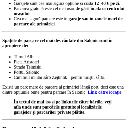
Garajele sunt cea mai sigură opțiune și costă
12–40 € pe zi
.
Parcarea gratuită este cel mai ușor de găsit
în afara centrului
orașului
.
Cea mai sigură parcare este în
garaje sau în zonele mari de
parcare ale primăriei
.
Spațiile de parcare cel mai des căutate din Salonic sunt în
apropiere de:
Turnul Alb
Piața Aristotel
Strada Tsimiski
Portul Salonic
Cimitirul militar sârb Zejtinlik - pentru turiștii sârbi.
Există un parc mare de parcare al primăriei lângă port, deci este una
dintre opțiunile bune pentru parcare în Salonic.
Link către locație
.
În textul de mai jos și pe linkurile către hărțile, veți
afla unde sunt parcările gratuite și localizările
garajelor și parcărilor private plătite.