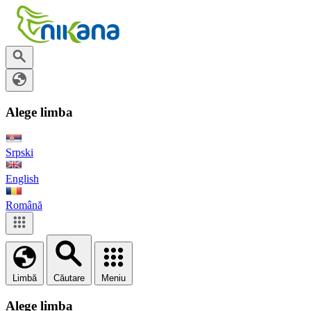
Alege limba
Srpski
English
Română
Limbă
Căutare
Meniu
Alege limba