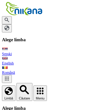
Alege limba
Srpski
English
Română
Limbă
Căutare
Meniu
Alege limba