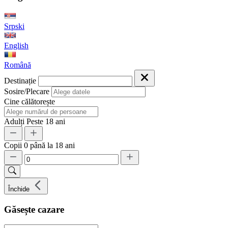
Srpski
English
Română
Destinație
Sosire/Plecare
Cine călătorește
Adulți
Peste 18 ani
Copii
0 până la 18 ani
Închide
Găsește cazare