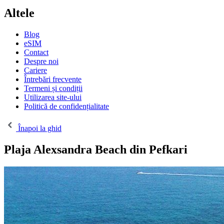
Altele
Blog
eSIM
Contact
Despre noi
Cariere
Întrebări frecvente
Termeni și condiții
Utilizarea site-ului
Politică de confidențialitate
Înapoi la ghid
Plaja Alexsandra Beach din Pefkari