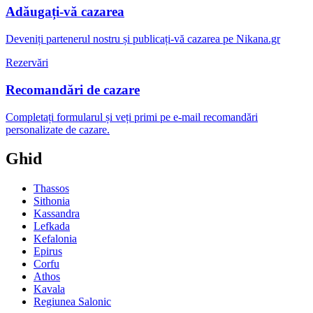
Adăugați-vă cazarea
Deveniți partenerul nostru și publicați-vă cazarea pe Nikana.gr
Rezervări
Recomandări de cazare
Completați formularul și veți primi pe e-mail recomandări
personalizate de cazare.
Ghid
Thassos
Sithonia
Kassandra
Lefkada
Kefalonia
Epirus
Corfu
Athos
Kavala
Regiunea Salonic