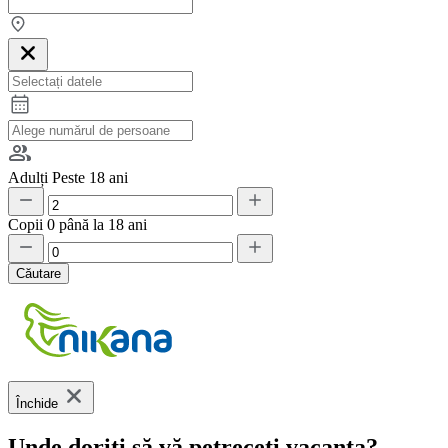
Adulți
Peste 18 ani
Copii
0 până la 18 ani
Căutare
Închide
Unde doriți să vă petreceți vacanța?