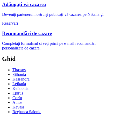
Adăugați-vă cazarea
Deveniți partenerul nostru și publicați-vă cazarea pe Nikana.gr
Rezervări
Recomandări de cazare
Completați formularul și veți primi pe e-mail recomandări
personalizate de cazare.
Ghid
Thassos
Sithonia
Kassandra
Lefkada
Kefalonia
Epirus
Corfu
Athos
Kavala
Regiunea Salonic