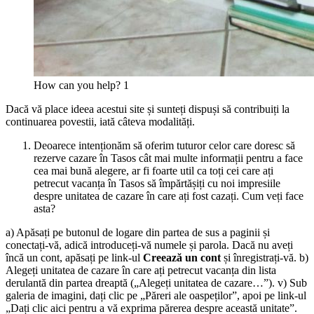
How can you help? 1
Dacă vă place ideea acestui site și sunteți dispuși să contribuiți la
continuarea povestii, iată câteva modalități.
Deoarece intenționăm să oferim tuturor celor care doresc să
rezerve cazare în Tasos cât mai multe informații pentru a face
cea mai bună alegere, ar fi foarte util ca toți cei care ați
petrecut vacanța în Tasos să împărtășiți cu noi impresiile
despre unitatea de cazare în care ați fost cazați. Cum veți face
asta?
a) Apăsați pe butonul de logare din partea de sus a paginii și
conectați-vă, adică introduceți-vă numele și parola. Dacă nu aveți
încă un cont, apăsați pe link-ul
Creează un cont
și înregistrați-vă. b)
Alegeți unitatea de cazare în care ați petrecut vacanța din lista
derulantă din partea dreaptă („Alegeți unitatea de cazare…”). v) Sub
galeria de imagini, dați clic pe „Păreri ale oaspeților”, apoi pe link-ul
„Dați clic aici pentru a vă exprima părerea despre această unitate”.