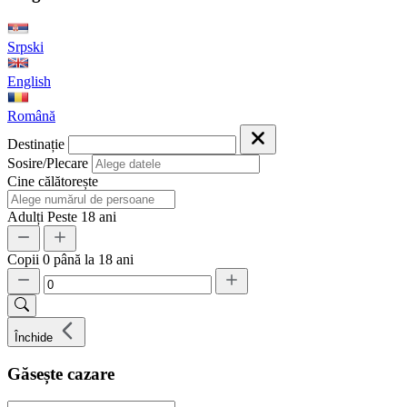
Srpski
English
Română
Destinație
Sosire/Plecare
Cine călătorește
Adulți
Peste 18 ani
Copii
0 până la 18 ani
Închide
Găsește cazare