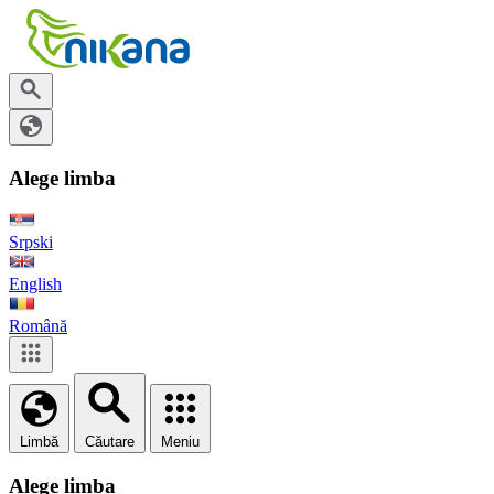
Alege limba
Srpski
English
Română
Limbă
Căutare
Meniu
Alege limba