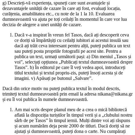
g) Descrieți-vă experiența, spuneți care sunt avantajele și
dezavantajele unității de cazare în care ați fost, evaluați locația,
curățenia, amabilitatea etc., cu note de la 1 la 10. Evaluarea
dumneavoastră va ajuta pe toți ceilalți în momentul în care vor lua
decizia de alegere a unei unități de cazare.
Dacă v-a inspirat în vreun fel Tasos, dacă ați descoperit ceva
ce doriți să împărtășiți cu ceilalți iubitori ai acestui insulă sau
dacă ați trăit ceva interesant pentru alții, puteți publica un text
sau puteți posta propriile fotografii pe acest site. Pentru a
publica un text, urmați următorii pași: a) Din meniul „Tasos și
voi”, selectați opțiunea „Publicați textul dumneavoastră despre
Tasos”. b) În editorul pe care îl veți vedea apoi, introduceți
titlul textului și textul propriu-zis, puteți însoți acesta și de
imagini. v) Apăsați pe butonul „Salvare”.
Dacă din orice motiv nu puteți publica textul în modul descris,
trimiteți textul dumneavoastră prin email la adresa nikana@nikana.gr
și eu îl voi publica în numele dumneavoastră.
Am mai scris despre planul meu de a crea o mică bibliotecă
aflată la dispoziția turiștilor în timpul verii și a „clubului nostru
sârb de pe Tasos” în timpul iernii. Mulți dintre voi ați răspuns
și acum numărăm deja peste 2000 de titluri. Dacă doriți să ne
ajutați și dumneavoastră, puteți dona o carte. Nu cumpărați