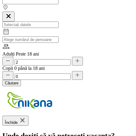
Adulți
Peste 18 ani
Copii
0 până la 18 ani
Căutare
Închide
Unde doriți să vă petreceți vacanța?