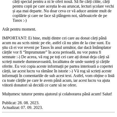
cărți special pentru a ni le oferi nouă. Să fie cărți citite, cărți
pentru copii pe care aceștia le-au aruncat, lecturi școlare vechi
și așa mai departe. Nu doar ceva ce vă aduce aminte mult de
copilărie și care ne face să plângem noi, sârboaicele de pe
Tasos :-)
Atât pentru moment.
IMPORTANT: Ei bine, mulți dintre cei care au donat cărți până
acum nu au scris nimic pe ele, astfel că nu știm de la cine sunt. Eu
știu că ei vor reveni pe Tasos în anul următor, dar dacă întâmplator
cărțile vor fi “împrumutate” în acea perioadă, nu vor putea fi
semnate :-) De aceea, vă rog pe toți cei care ați donat deja cărți să
scrieți numele dumneavoastră, localitatea de unde sunteți și cărțile
oferite. Eu voi copia aceste informații pe partea interioară a copertei
cărții, iar acest lucru va rămâne în istorie :-) Vă rog să scrieți aceste
informații în comentariile de sub acest text. Astfel, vom obține o listă
cu toate cărțile pe care le avem până acum, iar acest lucru va ajuta
viitorii donatori să decidă ce carte să ne ofere.
Mulțumesc tuturor pentru ajutorul și colaborarea până acum! Salut!
Publicat:
28. 08. 2023.
Actualizat:
07. 09. 2023.