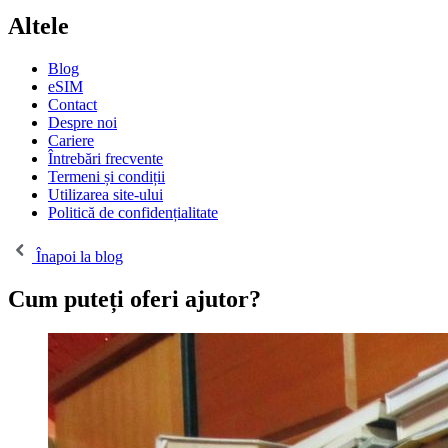
Altele
Blog
eSIM
Contact
Despre noi
Cariere
Întrebări frecvente
Termeni și condiții
Utilizarea site-ului
Politică de confidențialitate
Înapoi la blog
Cum puteți oferi ajutor?