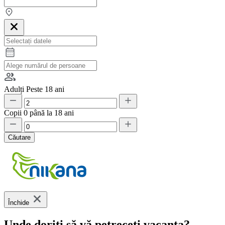
Adulți
Peste 18 ani
Copii
0 până la 18 ani
Căutare
Închide
Unde doriți să vă petreceți vacanța?