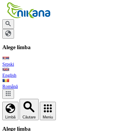
Alege limba
Srpski
English
Română
Limbă
Căutare
Meniu
Alege limba