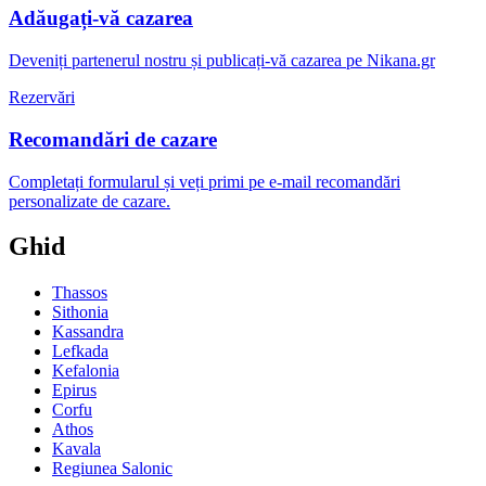
Adăugați-vă cazarea
Deveniți partenerul nostru și publicați-vă cazarea pe Nikana.gr
Rezervări
Recomandări de cazare
Completați formularul și veți primi pe e-mail recomandări
personalizate de cazare.
Ghid
Thassos
Sithonia
Kassandra
Lefkada
Kefalonia
Epirus
Corfu
Athos
Kavala
Regiunea Salonic