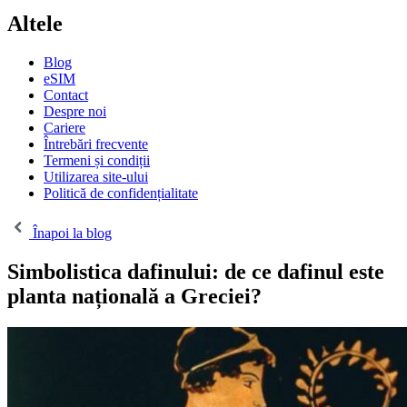
Altele
Blog
eSIM
Contact
Despre noi
Cariere
Întrebări frecvente
Termeni și condiții
Utilizarea site-ului
Politică de confidențialitate
Înapoi la blog
Simbolistica dafinului: de ce dafinul este
planta națională a Greciei?