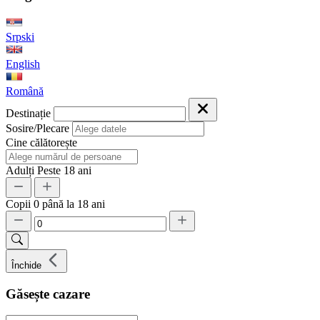
Srpski
English
Română
Destinație
Sosire/Plecare
Cine călătorește
Adulți
Peste 18 ani
Copii
0 până la 18 ani
Închide
Găsește cazare