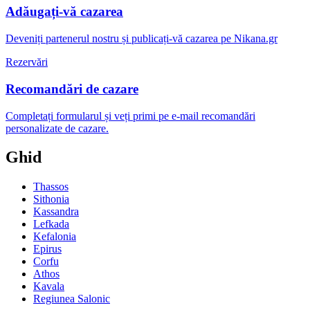
Adăugați-vă cazarea
Deveniți partenerul nostru și publicați-vă cazarea pe Nikana.gr
Rezervări
Recomandări de cazare
Completați formularul și veți primi pe e-mail recomandări
personalizate de cazare.
Ghid
Thassos
Sithonia
Kassandra
Lefkada
Kefalonia
Epirus
Corfu
Athos
Kavala
Regiunea Salonic