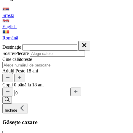
Srpski
English
Română
Destinație
Sosire/Plecare
Cine călătorește
Adulți
Peste 18 ani
Copii
0 până la 18 ani
Închide
Găsește cazare