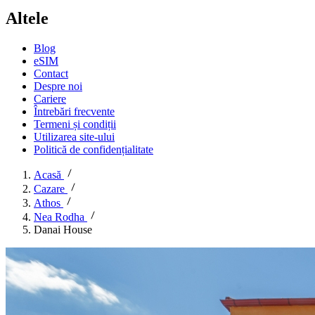
Altele
Blog
eSIM
Contact
Despre noi
Cariere
Întrebări frecvente
Termeni și condiții
Utilizarea site-ului
Politică de confidențialitate
Acasă
Cazare
Athos
Nea Rodha
Danai House