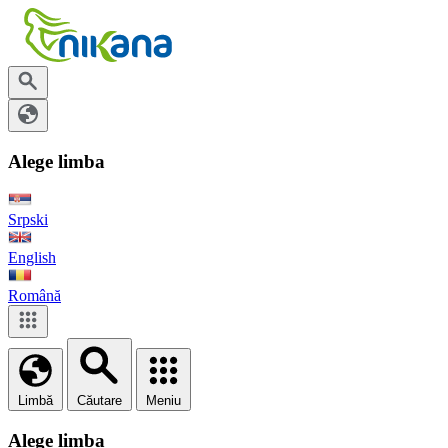
Alege limba
Srpski
English
Română
Limbă
Căutare
Meniu
Alege limba