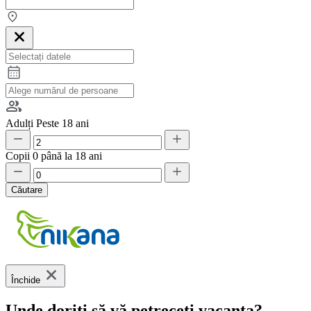
Adulți
Peste 18 ani
Copii
0 până la 18 ani
Căutare
Închide
Unde doriți să vă petreceți vacanța?