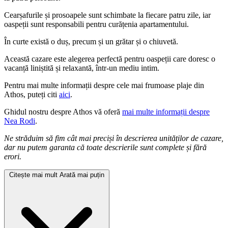
Cearșafurile și prosoapele sunt schimbate la fiecare patru zile, iar
oaspeții sunt responsabili pentru curățenia apartamentului.
În curte există o duș, precum și un grătar și o chiuvetă.
Această cazare este alegerea perfectă pentru oaspeții care doresc o
vacanță liniștită și relaxantă, într-un mediu intim.
Pentru mai multe informații despre cele mai frumoase plaje din
Athos, puteți citi
aici
.
Ghidul nostru despre Athos vă oferă
mai multe informații despre
Nea Rodi
.
Ne străduim să fim cât mai preciși în descrierea unităților de cazare,
dar nu putem garanta că toate descrierile sunt complete și fără
erori.
Citește mai mult
Arată mai puțin