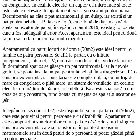
cu congelator, un ceainic electric, un cuptor cu microunde și toate
ustensilele necesare. În apartament există și o scaun pentru hrană.
Dormitoarele au câte o pat matrimonial și un dulap, iar există și un
pat pentru bebeluși. Baia este nouă, cu cabină de duș, mașină de
spălat și uscător de păr și, începând cu anul 2019, există și o toaletă
care a fost adăugată ulterior. Acest apartament este ideal pentru două
familii sau o familie cu mai mulți membri.
Apartamentul cu patru locuri de dormit (50m2) este ideal pentru o
familie de patru persoane. Se află la parter, cu o intrare
independentă, internet, TV, două aer condiționat și vedere la mare.
În dormitorul spațios se găsește un pat matrimonial, iar la nevoie,
gratuit, se poate instala un pat pentru bebeluși. În sufragerie se află o
canapea extensibilă, iar bucătăria este complet utilată, cu un frigider
mare cu congelator, o plită mare, un sistem de ventilație, un ceainic
electric, un prăjitor de pâine și o cafetieră. Baia este spațioasă, cu o
cadă de duș construită, fiind dotată cu mașină de spălat și uscător de
păr.
Începând cu sezonul 2022, este disponibil și un apartament (50m2),
care este potrivit și pentru persoanele cu dizabilități. Apartamentul
este compus dintr-un dormitor cu un pat de căsătorie și un living cu
canapea extensibilă care se transformă în pat de dimensiuni
matrimoniale sau în două paturi de o persoană și poate găzdui până
la patru persoane.