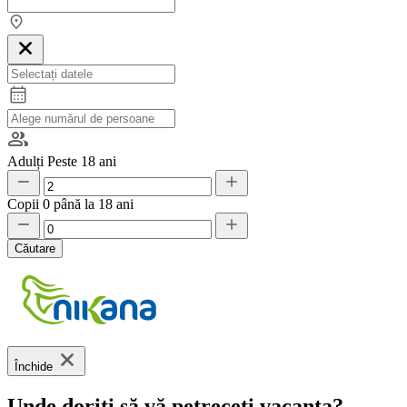
Adulți
Peste 18 ani
Copii
0 până la 18 ani
Căutare
Închide
Unde doriți să vă petreceți vacanța?