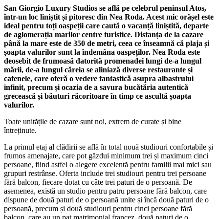
San Giorgio Luxury Studios se află pe celebrul peninsul Atos,
într-un loc liniștit și pitoresc din Nea Roda. Acest mic orășel este
ideal pentru toți oaspeții care caută o vacanță liniștită, departe
de aglomerația marilor centre turistice. Distanța de la cazare
până la mare este de 350 de metri, ceea ce înseamnă că plaja și
șoapta valurilor sunt la îndemâna oaspeților. Nea Roda este
deosebit de frumoasă datorită promenadei lungi de-a lungul
mării, de-a lungul căreia se aliniază diverse restaurante și
cafenele, care oferă o vedere fantastică asupra albastrului
infinit, precum și ocazia de a savura bucătăria autentică
grecească și băuturi răcoritoare în timp ce ascultă șoapta
valurilor.
Toate unitățile de cazare sunt noi, extrem de curate și bine
întreținute.
La primul etaj al clădirii se află în total nouă studiouri confortabile și
frumos amenajate, care pot găzdui minimum trei și maximum cinci
persoane, fiind astfel o alegere excelentă pentru familii mai mici sau
grupuri restrânse. Oferta include trei studiouri pentru trei persoane
fără balcon, fiecare dotat cu câte trei paturi de o persoană. De
asemenea, există un studio pentru patru persoane fără balcon, care
dispune de două paturi de o persoană unite și încă două paturi de o
persoană, precum și două studiouri pentru cinci persoane fără
balcon, care au un pat matrimonial francez, două paturi de o