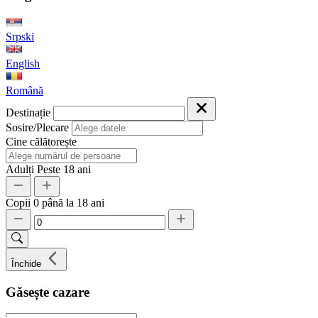
Srpski
English
Română
Destinație
Sosire/Plecare
Cine călătorește
Adulți
Peste 18 ani
Copii
0 până la 18 ani
Închide
Găsește cazare