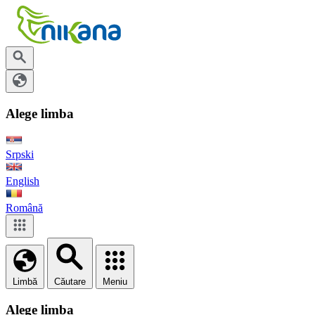
Alege limba
Srpski
English
Română
Limbă
Căutare
Meniu
Alege limba