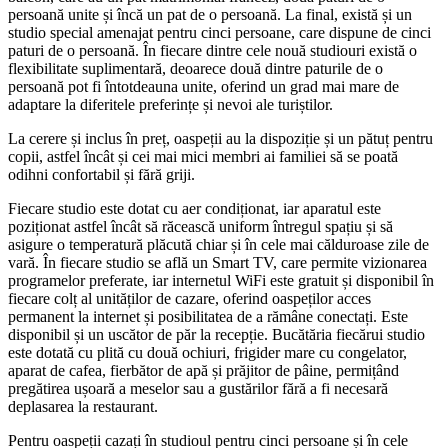
persoană unite și încă un pat de o persoană. La final, există și un
studio special amenajat pentru cinci persoane, care dispune de cinci
paturi de o persoană. În fiecare dintre cele nouă studiouri există o
flexibilitate suplimentară, deoarece două dintre paturile de o
persoană pot fi întotdeauna unite, oferind un grad mai mare de
adaptare la diferitele preferințe și nevoi ale turiștilor.
La cerere și inclus în preț, oaspeții au la dispoziție și un pătuț pentru
copii, astfel încât și cei mai mici membri ai familiei să se poată
odihni confortabil și fără griji.
Fiecare studio este dotat cu aer condiționat, iar aparatul este
poziționat astfel încât să răcească uniform întregul spațiu și să
asigure o temperatură plăcută chiar și în cele mai călduroase zile de
vară. În fiecare studio se află un Smart TV, care permite vizionarea
programelor preferate, iar internetul WiFi este gratuit și disponibil în
fiecare colț al unităților de cazare, oferind oaspeților acces
permanent la internet și posibilitatea de a rămâne conectați. Este
disponibil și un uscător de păr la recepție. Bucătăria fiecărui studio
este dotată cu plită cu două ochiuri, frigider mare cu congelator,
aparat de cafea, fierbător de apă și prăjitor de pâine, permițând
pregătirea ușoară a meselor sau a gustărilor fără a fi necesară
deplasarea la restaurant.
Pentru oaspeții cazați în studioul pentru cinci persoane și în cele