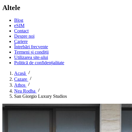
Altele
Blog
eSIM
Contact
Despre noi
Cariere
Întrebări frecvente
Termeni și condiții
Utilizarea site-ului
Politică de confidențialitate
Acasă
Cazare
Athos
Nea Rodha
San Giorgio Luxury Studios