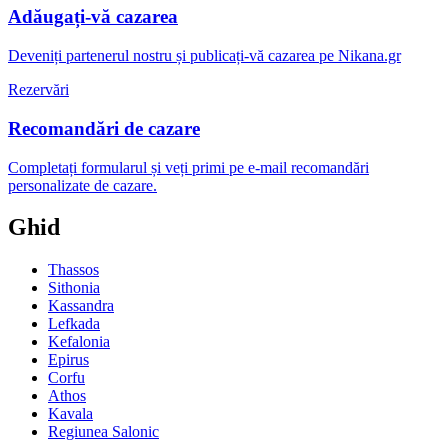
Adăugați-vă cazarea
Deveniți partenerul nostru și publicați-vă cazarea pe Nikana.gr
Rezervări
Recomandări de cazare
Completați formularul și veți primi pe e-mail recomandări
personalizate de cazare.
Ghid
Thassos
Sithonia
Kassandra
Lefkada
Kefalonia
Epirus
Corfu
Athos
Kavala
Regiunea Salonic