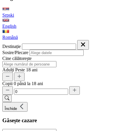
Srpski
English
Română
Destinație
Sosire/Plecare
Cine călătorește
Adulți
Peste 18 ani
Copii
0 până la 18 ani
Închide
Găsește cazare