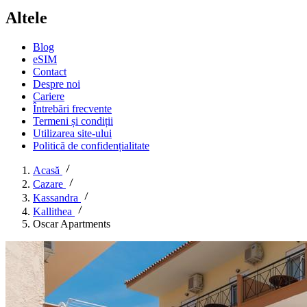
Altele
Blog
eSIM
Contact
Despre noi
Cariere
Întrebări frecvente
Termeni și condiții
Utilizarea site-ului
Politică de confidențialitate
Acasă
Cazare
Kassandra
Kallithea
Oscar Apartments