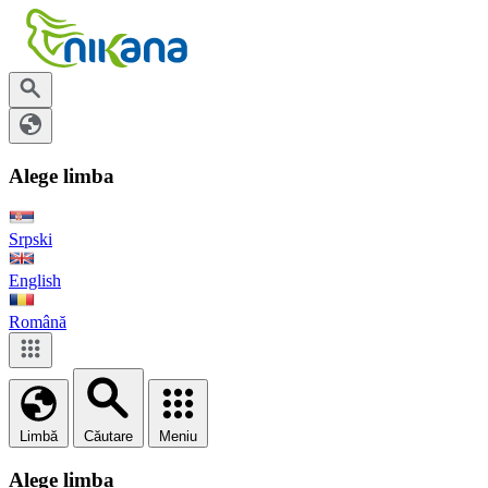
Alege limba
Srpski
English
Română
Limbă
Căutare
Meniu
Alege limba