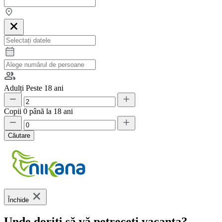
Adulți
Peste 18 ani
Copii
0 până la 18 ani
Căutare
Închide
Unde doriți să vă petreceți vacanța?