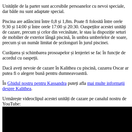
Unitățile de la parter sunt accesibile persoanelor cu nevoi speciale,
dar băile nu sunt adaptate special.
Piscina are adâncimi între 0,8 și 1,8m. Poate fi folosită între orele
9:30 și 14:00 și între orele 17:00 și 20:30. Oaspeților acestei unități
de cazare, precum și celor din vecinătate, le stau la dispoziție seturi
de mobilier de exterior lângă piscină, în umbra umbrelelor de soare,
precum și un număr limitat de șezlonguri în jurul piscinei.
Curățarea și schimbarea prosoapelor și lenjeriei se fac în funcție de
acordul cu oaspeții.
Dacă aveți nevoie de cazare în Kalithea cu piscină, cazarea Oscar ar
putea fi o alegere bună pentru dumneavoastră.
În
Ghidul nostru pentru Kassandra
puteți afla
mai multe informații
despre Kalithea
.
Urmărește videoclipul acestei unități de cazare pe canalul nostru de
YouTube: