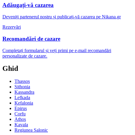
Adăugați-vă cazarea
Deveniți partenerul nostru și publicați-vă cazarea pe Nikana.gr
Rezervări
Recomandări de cazare
Completați formularul și veți primi pe e-mail recomandări
personalizate de cazare.
Ghid
Thassos
Sithonia
Kassandra
Lefkada
Kefalonia
Epirus
Corfu
Athos
Kavala
Regiunea Salonic