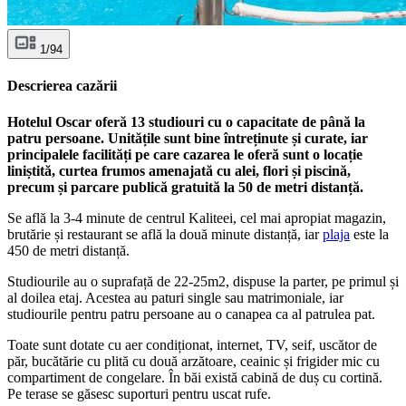
1/94
Descrierea cazării
Hotelul Oscar oferă 13 studiouri cu o capacitate de până la
patru persoane. Unitățile sunt bine întreținute și curate, iar
principalele facilități pe care cazarea le oferă sunt o locație
liniștită, curtea frumos amenajată cu alei, flori și piscină,
precum și parcare publică gratuită la 50 de metri distanță.
Se află la 3-4 minute de centrul Kaliteei, cel mai apropiat magazin,
brutărie și restaurant se află la două minute distanță, iar
plaja
este la
450 de metri distanță.
Studiourile au o suprafață de 22-25m2, dispuse la parter, pe primul și
al doilea etaj. Acestea au paturi single sau matrimoniale, iar
studiourile pentru patru persoane au o canapea ca al patrulea pat.
Toate sunt dotate cu aer condiționat, internet, TV, seif, uscător de
păr, bucătărie cu plită cu două arzătoare, ceainic și frigider mic cu
compartiment de congelare. În băi există cabină de duș cu cortină.
Pe terase se găsesc suporturi pentru uscat rufe.