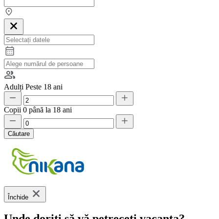
Adulți
Peste 18 ani
Copii
0 până la 18 ani
Căutare
Închide
Unde doriți să vă petreceți vacanța?