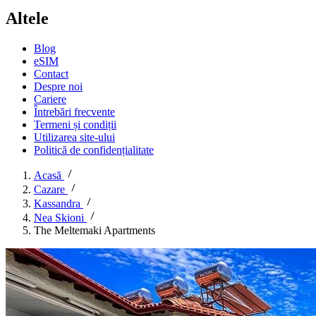
Altele
Blog
eSIM
Contact
Despre noi
Cariere
Întrebări frecvente
Termeni și condiții
Utilizarea site-ului
Politică de confidențialitate
Acasă
Cazare
Kassandra
Nea Skioni
The Meltemaki Apartments