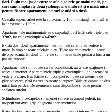
flori. Puțin mai jos de curte se află o galerie pe malul mării, pe
care sunt amplasate două șezlonguri, o umbrelă și o masă mică
pentru fiecare apartament, alături se află și o dușă.
Cealaltă supermarket este la aproximativ 150 m distanță, iar brutăria
la aproximativ 100 m.
Apartamentele matrimoniale au o suprafață de 21m2, cele triple dau
32m2, iar cele cvadruple 40-42m2.
Există doar două apartamente matrimoniale care nu au vedere la
mare, în timp ce toate celelalte o au. Toate apartamentele au paturi
de o persoană, iar două dintre ele sunt mereu unite pentru a forma un
pat matrimonial.
Apartamentele sunt dotate cu aer condiționat, au terase spațioase și
acces la internet. Apartamentele triple și cvadruple au două terase și
vedere la mare. Bucătăriile sunt complet echipate cu ustensile de
gătit necesare, plită cu trei arzătoare și cuptor. Băile au cabine de dus
mici, fără perdea. De asemenea, sunt disponibile și cuve pentru
spălarea rufelor.
Schimbarea prosoapelor și lenjeriei se face în timpul șederii, iar
oaspeții vor avea grijă de igiena apartamentelor.
Plaja din fața casei este în mare parte cu pietre la intrare. Zonele cu