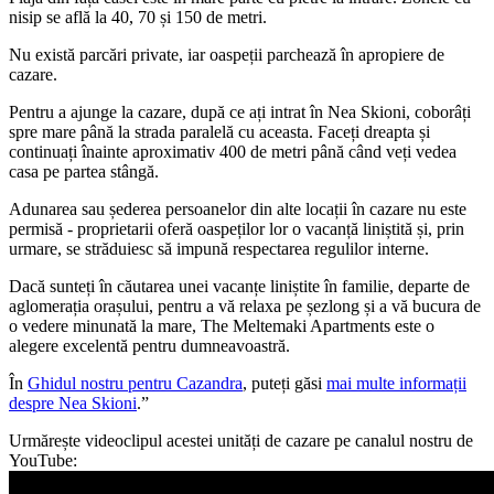
nisip se află la 40, 70 și 150 de metri.
Nu există parcări private, iar oaspeții parchează în apropiere de
cazare.
Pentru a ajunge la cazare, după ce ați intrat în Nea Skioni, coborâți
spre mare până la strada paralelă cu aceasta. Faceți dreapta și
continuați înainte aproximativ 400 de metri până când veți vedea
casa pe partea stângă.
Adunarea sau șederea persoanelor din alte locații în cazare nu este
permisă - proprietarii oferă oaspeților lor o vacanță liniștită și, prin
urmare, se străduiesc să impună respectarea regulilor interne.
Dacă sunteți în căutarea unei vacanțe liniștite în familie, departe de
aglomerația orașului, pentru a vă relaxa pe șezlong și a vă bucura de
o vedere minunată la mare, The Meltemaki Apartments este o
alegere excelentă pentru dumneavoastră.
În
Ghidul nostru pentru Cazandra
, puteți găsi
mai multe informații
despre Nea Skioni
.”
Urmărește videoclipul acestei unități de cazare pe canalul nostru de
YouTube: