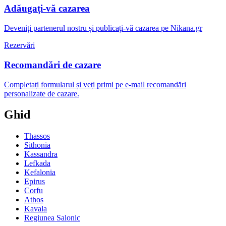
Adăugați-vă cazarea
Deveniți partenerul nostru și publicați-vă cazarea pe Nikana.gr
Rezervări
Recomandări de cazare
Completați formularul și veți primi pe e-mail recomandări
personalizate de cazare.
Ghid
Thassos
Sithonia
Kassandra
Lefkada
Kefalonia
Epirus
Corfu
Athos
Kavala
Regiunea Salonic