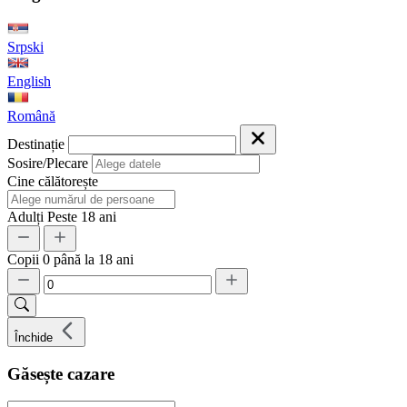
Srpski
English
Română
Destinație
Sosire/Plecare
Cine călătorește
Adulți
Peste 18 ani
Copii
0 până la 18 ani
Închide
Găsește cazare