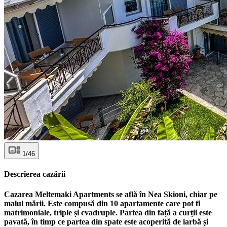
1/46
Descrierea cazării
Cazarea Meltemaki Apartments se află în Nea Skioni, chiar pe
malul mării. Este compusă din 10 apartamente care pot fi
matrimoniale, triple și cvadruple. Partea din față a curții este
pavată, în timp ce partea din spate este acoperită de iarbă și