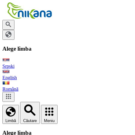
Alege limba
Srpski
English
Română
Limbă
Căutare
Meniu
Alege limba