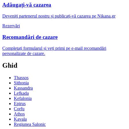
Adăugați-vă cazarea
Deveniți partenerul nostru și publicați-vă cazarea pe Nikana.gr
Rezervări
Recomandări de cazare
Completați formularul și veți primi pe e-mail recomandări
personalizate de cazare.
Ghid
Thassos
Sithonia
Kassandra
Lefkada
Kefalonia
Epirus
Corfu
Athos
Kavala
Regiunea Salonic