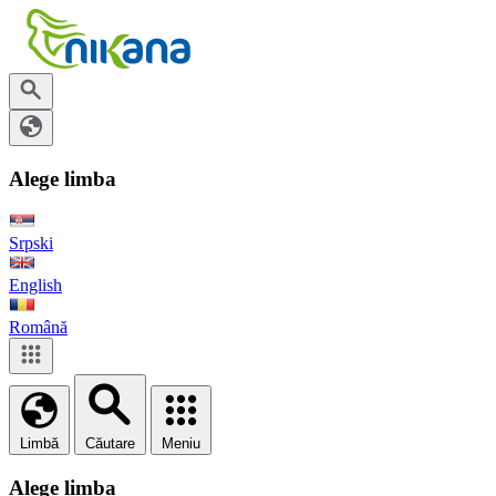
Alege limba
Srpski
English
Română
Limbă
Căutare
Meniu
Alege limba