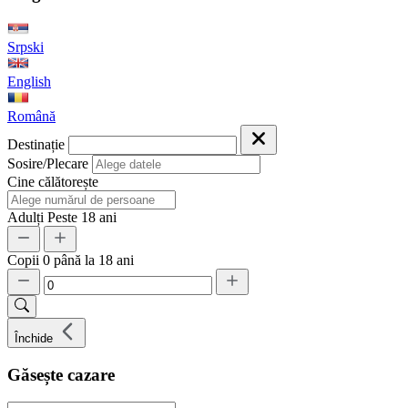
Srpski
English
Română
Destinație
Sosire/Plecare
Cine călătorește
Adulți
Peste 18 ani
Copii
0 până la 18 ani
Închide
Găsește cazare