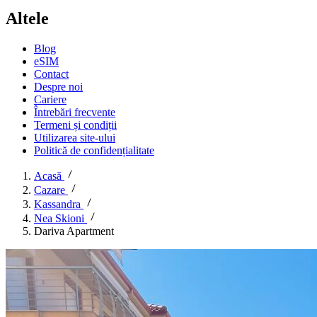
Altele
Blog
eSIM
Contact
Despre noi
Cariere
Întrebări frecvente
Termeni și condiții
Utilizarea site-ului
Politică de confidențialitate
Acasă
Cazare
Kassandra
Nea Skioni
Dariva Apartment