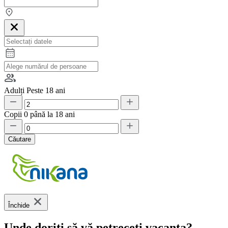
Adulți
Peste 18 ani
Copii
0 până la 18 ani
Căutare
Închide
Unde doriți să vă petreceți vacanța?