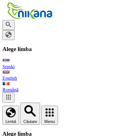
Alege limba
Srpski
English
Română
Limbă
Căutare
Meniu
Alege limba