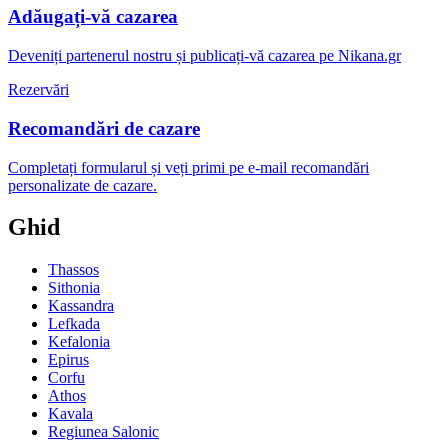
Adăugați-vă cazarea
Deveniți partenerul nostru și publicați-vă cazarea pe Nikana.gr
Rezervări
Recomandări de cazare
Completați formularul și veți primi pe e-mail recomandări
personalizate de cazare.
Ghid
Thassos
Sithonia
Kassandra
Lefkada
Kefalonia
Epirus
Corfu
Athos
Kavala
Regiunea Salonic