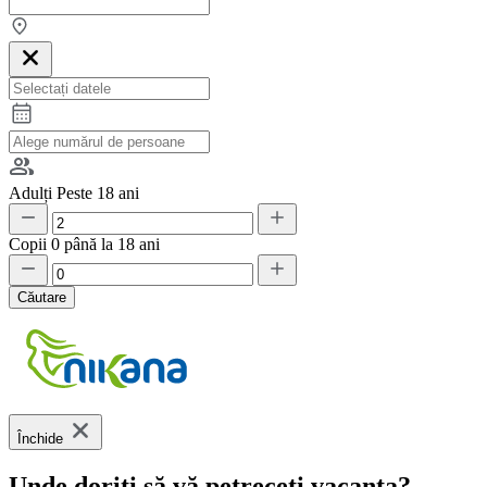
Adulți
Peste 18 ani
Copii
0 până la 18 ani
Căutare
Închide
Unde doriți să vă petreceți vacanța?