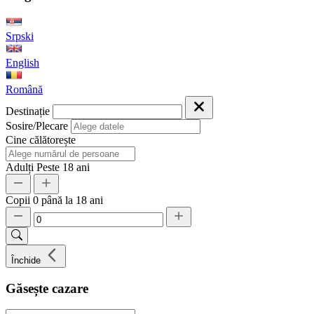
Srpski
English
Română
Destinație
Sosire/Plecare
Cine călătorește
Adulți
Peste 18 ani
Copii
0 până la 18 ani
Închide
Găsește cazare