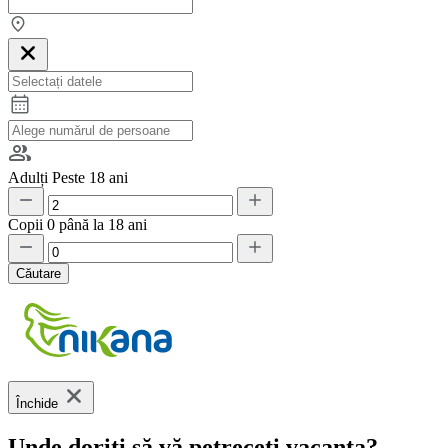
Adulți
Peste 18 ani
Copii
0 până la 18 ani
Căutare
Închide
Unde doriți să vă petreceți vacanța?