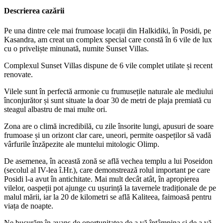
Descrierea cazării
Pe una dintre cele mai frumoase locații din Halkidiki, în Posidi, pe
Kasandra, am creat un complex special care constă în 6 vile de lux
cu o priveliște minunată, numite Sunset Villas.
Complexul Sunset Villas dispune de 6 vile complet utilate și recent
renovate.
Vilele sunt în perfectă armonie cu frumusețile naturale ale mediului
înconjurător și sunt situate la doar 30 de metri de plaja premiată cu
steagul albastru de mai multe ori.
Zona are o climă incredibilă, cu zile însorite lungi, apusuri de soare
frumoase și un orizont clar care, uneori, permite oaspeților să vadă
vârfurile înzăpezite ale muntelui mitologic Olimp.
De asemenea, în această zonă se află vechea templu a lui Poseidon
(secolul al IV-lea î.Hr.), care demonstrează rolul important pe care
Posidi l-a avut în antichitate. Mai mult decât atât, în apropierea
vilelor, oaspeții pot ajunge cu ușurință la tavernele tradiționale de pe
malul mării, iar la 20 de kilometri se află Kaliteea, faimoasă pentru
viața de noapte.
Ne bucurăm în avans de oportunitatea de a vă întâmpina și de a vă