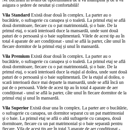
asigura o ședere de neuitat și confortabilă!
Vila Standard
Există doar două în complex. La parter au o
bucătărie, o sufragerie cu canapea și o toaletă. La primul etaj se află
două dormitoare, fiecare cu o pat matrimonială, și o baie. De la
primul etaj, o scară interioară duce la mansardă, unde sunt două
paturi de o persoană și o baie suplimentară. Vilele de acest tip au în
total 4 aparate de aer condiționat - unul se află la parter, câte unul în
fiecare dormitor de la primul etaj și unul în mansardă.
Vila Premium
Există doar două în complex. La parter au o
bucătărie, o sufragerie cu canapea și o toaletă. La primul etaj se află
două dormitoare, fiecare cu o pat matrimonială, și o baie. De la
primul etaj, o scară interioară duce la etajul al doilea, unde sunt două
paturi de o persoană și o baie suplimentară. De la etajul al doilea, o
scară interioară duce mai departe la mansardă, unde se află încă un
pat de o persoană. Vilele de acest tip au în total 4 aparate de aer
condiționat - unul se află la parter, câte unul în fiecare dormitor de la
primul etaj și unul în mansardă.
Vila Superior
Există doar una în complex. La parter are o bucătărie,
o sufragerie cu canapea, un dormitor separat cu un pat matrimonial
și o baie. La primul etaj se află o altă sufragerie cu canapea, două
dormitoare, fiecare cu un pat matrimonial și o baie separată pentru
fiecare. Vila de acest tip are în total 3 aparate de aer condiționat -