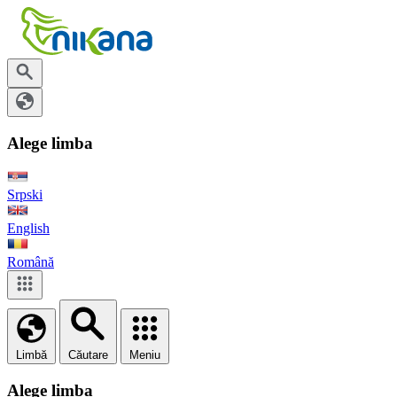
Alege limba
Srpski
English
Română
Limbă
Căutare
Meniu
Alege limba