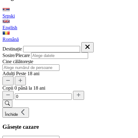
Srpski
English
Română
Destinație
Sosire/Plecare
Cine călătorește
Adulți
Peste 18 ani
Copii
0 până la 18 ani
Închide
Găsește cazare