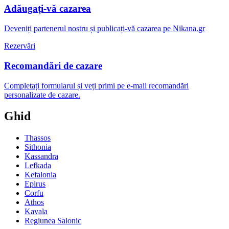
Adăugați-vă cazarea
Deveniți partenerul nostru și publicați-vă cazarea pe Nikana.gr
Rezervări
Recomandări de cazare
Completați formularul și veți primi pe e-mail recomandări
personalizate de cazare.
Ghid
Thassos
Sithonia
Kassandra
Lefkada
Kefalonia
Epirus
Corfu
Athos
Kavala
Regiunea Salonic