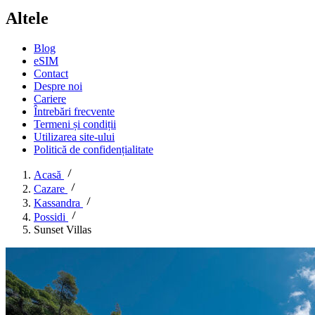
Altele
Blog
eSIM
Contact
Despre noi
Cariere
Întrebări frecvente
Termeni și condiții
Utilizarea site-ului
Politică de confidențialitate
Acasă
Cazare
Kassandra
Possidi
Sunset Villas