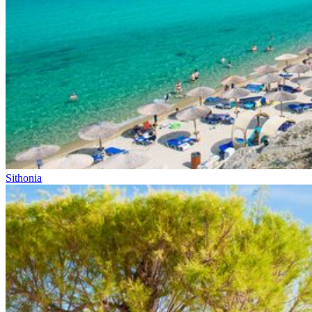
Sithonia