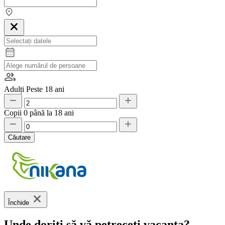
Adulți
Peste 18 ani
Copii
0 până la 18 ani
Căutare
Închide
Unde doriți să vă petreceți vacanța?