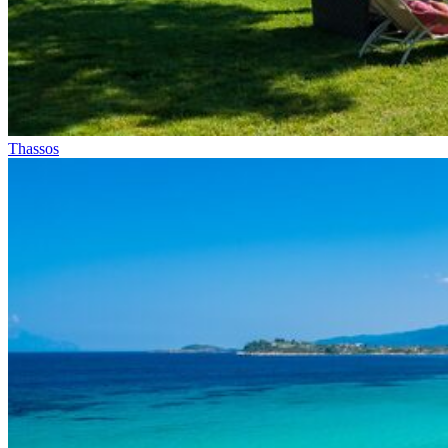
Thassos