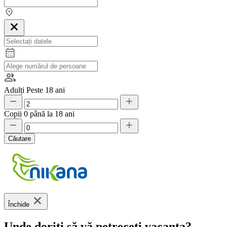
Adulți
Peste 18 ani
Copii
0 până la 18 ani
Căutare
Închide
Unde doriți să vă petreceți vacanța?