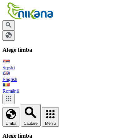
Alege limba
Srpski
English
Română
Limbă
Căutare
Meniu
Alege limba