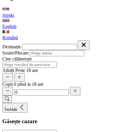
Srpski
English
Română
Destinație
Sosire/Plecare
Cine călătorește
Adulți
Peste 18 ani
Copii
0 până la 18 ani
Închide
Găsește cazare