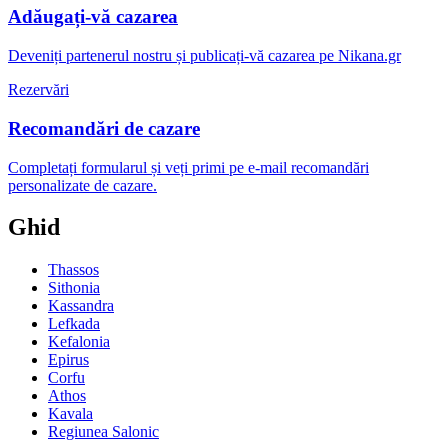
Adăugați-vă cazarea
Deveniți partenerul nostru și publicați-vă cazarea pe Nikana.gr
Rezervări
Recomandări de cazare
Completați formularul și veți primi pe e-mail recomandări
personalizate de cazare.
Ghid
Thassos
Sithonia
Kassandra
Lefkada
Kefalonia
Epirus
Corfu
Athos
Kavala
Regiunea Salonic