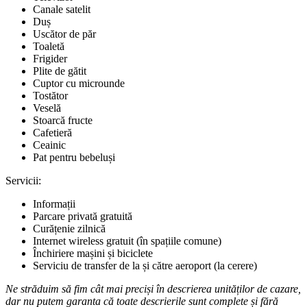
Canale satelit
Duș
Uscător de păr
Toaletă
Frigider
Plite de gătit
Cuptor cu microunde
Tostător
Veselă
Stoarcă fructe
Cafetieră
Ceainic
Pat pentru bebeluși
Servicii:
Informații
Parcare privată gratuită
Curățenie zilnică
Internet wireless gratuit (în spațiile comune)
Închiriere mașini și biciclete
Serviciu de transfer de la și către aeroport (la cerere)
Ne străduim să fim cât mai preciși în descrierea unităților de cazare,
dar nu putem garanta că toate descrierile sunt complete și fără