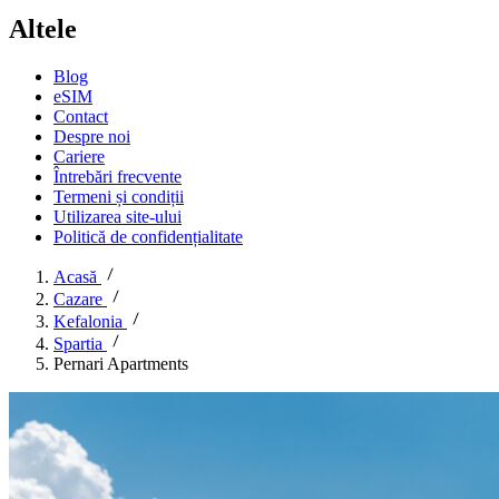
Altele
Blog
eSIM
Contact
Despre noi
Cariere
Întrebări frecvente
Termeni și condiții
Utilizarea site-ului
Politică de confidențialitate
Acasă
Cazare
Kefalonia
Spartia
Pernari Apartments