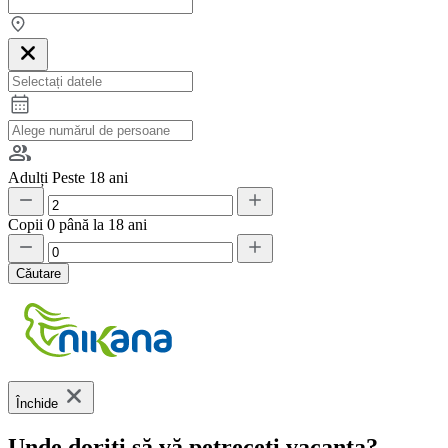
Adulți
Peste 18 ani
Copii
0 până la 18 ani
Căutare
Închide
Unde doriți să vă petreceți vacanța?