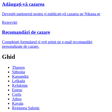
Adăugați-vă cazarea
Deveniți partenerul nostru și publicați-vă cazarea pe Nikana.gr
Rezervări
Recomandări de cazare
Completați formularul și veți primi pe e-mail recomandări
personalizate de cazare.
Ghid
Thassos
Sithonia
Kassandra
Lefkada
Kefalonia
Epirus
Corfu
Athos
Kavala
Regiunea Salonic