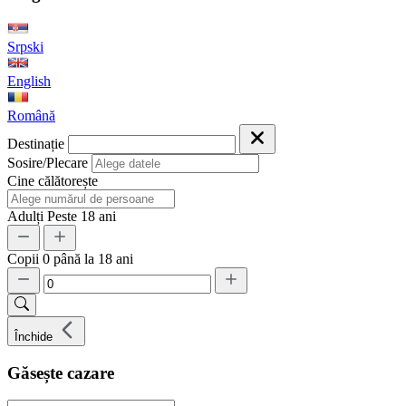
Srpski
English
Română
Destinație
Sosire/Plecare
Cine călătorește
Adulți
Peste 18 ani
Copii
0 până la 18 ani
Închide
Găsește cazare