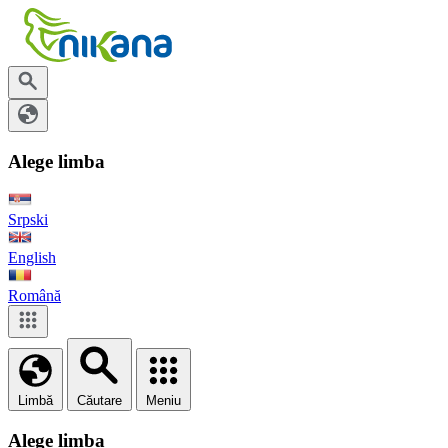
Alege limba
Srpski
English
Română
Limbă
Căutare
Meniu
Alege limba