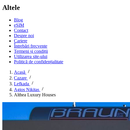
Altele
Blog
eSIM
Contact
Despre noi
Cariere
Întrebări frecvente
Termeni și condiții
Utilizarea site-ului
Politică de confidențialitate
Acasă
Cazare
Lefkada
Agios Nikitas
Althea Luxury Houses