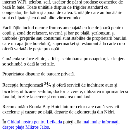
internet WiFi, telefon, seif, uscător de păr și produse cosmetice de
bază în baie. Toate unitățile dispun de frigider standard cu
congelator, fierbător și aparat de cafea. Unitățile care au bucătărie
sunt echipate și cu două plite vitroceramice.
Facilitățile includ o curte frumos amenajată cu loc de joacă pentru
copii și zonă de relaxare, tavernă și bar pe plajă, șezlonguri și
umbrele (prețurile sau consumul sunt stabilite de proprietarii barului,
care nu aparține hotelului), supermarket și restaurant à la carte cu o
ofertă variată de pește proaspăt.
Curățenia se face zilnic, la fel și schimbarea prosoapelor, iar lenjeria
se schimbă o dată la trei zile.
Proprietatea dispune de parcare privată.
24
Recepția funcționează
⁄
și oferă servicii de închiriere auto și
7
biciclete, utilizarea seifului, doctor la cerere, utilizarea imprimantei și
faxului, trezire la cerere și comandarea unui taxi.
Recomandăm Rouda Bay Hotel tuturor celor care caută servicii
excelente și cazare pe plajă, departe de aglomerația din Nidri.
În
Ghidul nostru pentru Lefkada
puteți afla
mai multe informații
despre plaja Mikros Jalos
.