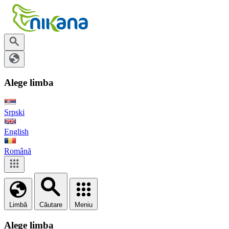
Alege limba
Srpski
English
Română
Limbă
Căutare
Meniu
Alege limba