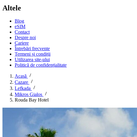
Altele
Blog
eSIM
Contact
Despre noi
Cariere
Întrebări frecvente
Termeni și condiții
Utilizarea site-ului
Politică de confidențialitate
Acasă
Cazare
Lefkada
Mikros Gialos
Rouda Bay Hotel