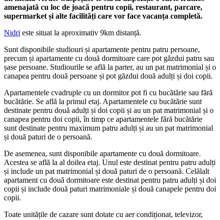
amenajată cu loc de joacă pentru copii, restaurant, parcare,
supermarket și alte facilități care vor face vacanța completă.
Nidri
este situat la aproximativ 9km distanță.
Sunt disponibile studiouri și apartamente pentru patru persoane,
precum și apartamente cu două dormitoare care pot găzdui patru sau
șase persoane. Studiourile se află la parter, au un pat matrimonial și o
canapea pentru două persoane și pot găzdui două adulți și doi copii.
Apartamentele cvadruple cu un dormitor pot fi cu bucătărie sau fără
bucătărie. Se află la primul etaj. Apartamentele cu bucătărie sunt
destinate pentru două adulți și doi copii și au un pat matrimonial și o
canapea pentru doi copii, în timp ce apartamentele fără bucătărie
sunt destinate pentru maximum patru adulți și au un pat matrimonial
și două paturi de o persoană.
De asemenea, sunt disponibile apartamente cu două dormitoare.
Acestea se află la al doilea etaj. Unul este destinat pentru patru adulți
și include un pat matrimonial și două paturi de o persoană. Celălalt
apartament cu două dormitoare este destinat pentru patru adulți și doi
copii și include două paturi matrimoniale și două canapele pentru doi
copii.
Toate unitățile de cazare sunt dotate cu aer condiționat, televizor,