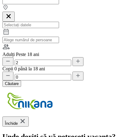
Adulți
Peste 18 ani
Copii
0 până la 18 ani
Căutare
Închide
Unde doriți să vă petreceți vacanța?