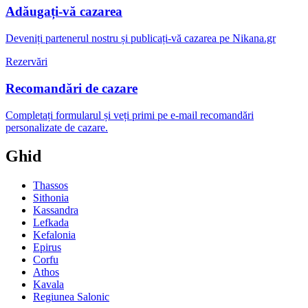
Adăugați-vă cazarea
Deveniți partenerul nostru și publicați-vă cazarea pe Nikana.gr
Rezervări
Recomandări de cazare
Completați formularul și veți primi pe e-mail recomandări
personalizate de cazare.
Ghid
Thassos
Sithonia
Kassandra
Lefkada
Kefalonia
Epirus
Corfu
Athos
Kavala
Regiunea Salonic