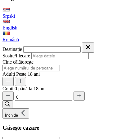
Srpski
English
Română
Destinație
Sosire/Plecare
Cine călătorește
Adulți
Peste 18 ani
Copii
0 până la 18 ani
Închide
Găsește cazare