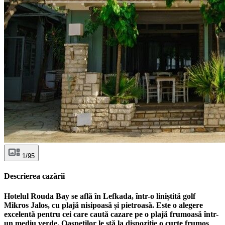
1/95
Descrierea cazării
Hotelul Rouda Bay se află în Lefkada, într-o liniștită golf
Mikros Jalos, cu plajă nisipoasă și pietroasă. Este o alegere
excelentă pentru cei care caută cazare pe o plajă frumoasă într-
un mediu verde. Oaspeților le stă la dispoziție o curte frumos