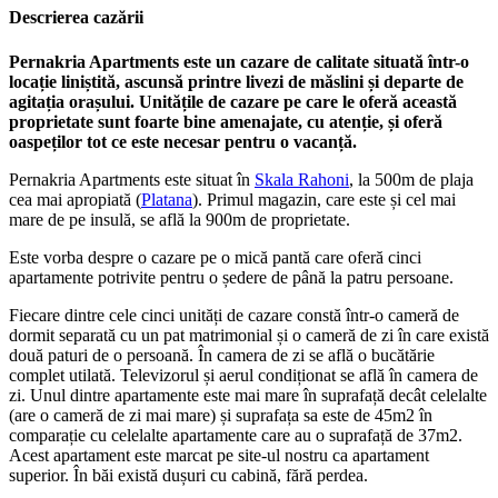
Descrierea cazării
Pernakria Apartments este un cazare de calitate situată într-o
locație liniștită, ascunsă printre livezi de măslini și departe de
agitația orașului. Unitățile de cazare pe care le oferă această
proprietate sunt foarte bine amenajate, cu atenție, și oferă
oaspeților tot ce este necesar pentru o vacanță.
Pernakria Apartments este situat în
Skala Rahoni
, la 500m de plaja
cea mai apropiată (
Platana
). Primul magazin, care este și cel mai
mare de pe insulă, se află la 900m de proprietate.
Este vorba despre o cazare pe o mică pantă care oferă cinci
apartamente potrivite pentru o ședere de până la patru persoane.
Fiecare dintre cele cinci unități de cazare constă într-o cameră de
dormit separată cu un pat matrimonial și o cameră de zi în care există
două paturi de o persoană. În camera de zi se află o bucătărie
complet utilată. Televizorul și aerul condiționat se află în camera de
zi. Unul dintre apartamente este mai mare în suprafață decât celelalte
(are o cameră de zi mai mare) și suprafața sa este de 45m2 în
comparație cu celelalte apartamente care au o suprafață de 37m2.
Acest apartament este marcat pe site-ul nostru ca apartament
superior. În băi există dușuri cu cabină, fără perdea.