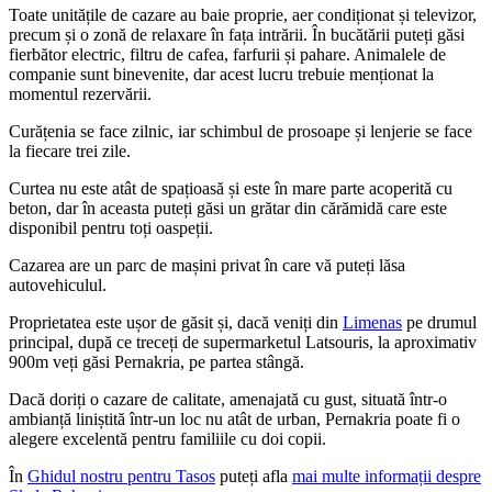
Toate unitățile de cazare au baie proprie, aer condiționat și televizor,
precum și o zonă de relaxare în fața intrării. În bucătării puteți găsi
fierbător electric, filtru de cafea, farfurii și pahare. Animalele de
companie sunt binevenite, dar acest lucru trebuie menționat la
momentul rezervării.
Curățenia se face zilnic, iar schimbul de prosoape și lenjerie se face
la fiecare trei zile.
Curtea nu este atât de spațioasă și este în mare parte acoperită cu
beton, dar în aceasta puteți găsi un grătar din cărămidă care este
disponibil pentru toți oaspeții.
Cazarea are un parc de mașini privat în care vă puteți lăsa
autovehiculul.
Proprietatea este ușor de găsit și, dacă veniți din
Limenas
pe drumul
principal, după ce treceți de supermarketul Latsouris, la aproximativ
900m veți găsi Pernakria, pe partea stângă.
Dacă doriți o cazare de calitate, amenajată cu gust, situată într-o
ambianță liniștită într-un loc nu atât de urban, Pernakria poate fi o
alegere excelentă pentru familiile cu doi copii.
În
Ghidul nostru pentru Tasos
puteți afla
mai multe informații despre