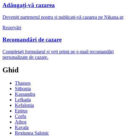
Adăugați-vă cazarea
Deveniți partenerul nostru și publicați-vă cazarea pe Nikana.gr
Rezervări
Recomandări de cazare
Completați formularul și veți primi pe e-mail recomandări
personalizate de cazare.
Ghid
Thassos
Sithonia
Kassandra
Lefkada
Kefalonia
Epirus
Corfu
Athos
Kavala
Regiunea Salonic