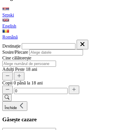
Srpski
English
Română
Destinație
Sosire/Plecare
Cine călătorește
Adulți
Peste 18 ani
Copii
0 până la 18 ani
Închide
Găsește cazare