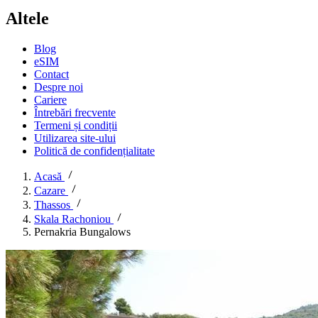
Altele
Blog
eSIM
Contact
Despre noi
Cariere
Întrebări frecvente
Termeni și condiții
Utilizarea site-ului
Politică de confidențialitate
Acasă
Cazare
Thassos
Skala Rachoniou
Pernakria Bungalows