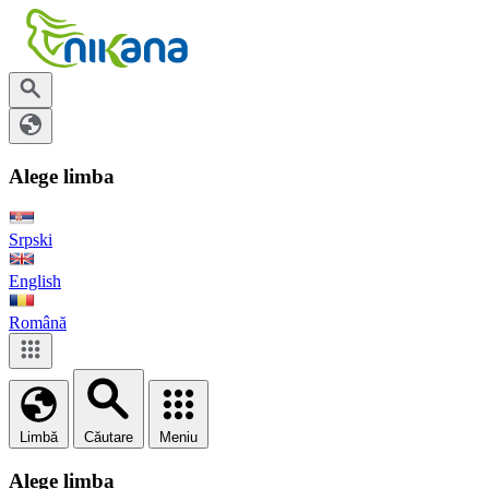
Alege limba
Srpski
English
Română
Limbă
Căutare
Meniu
Alege limba