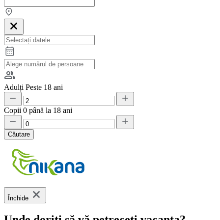
Adulți
Peste 18 ani
Copii
0 până la 18 ani
Căutare
Închide
Unde doriți să vă petreceți vacanța?