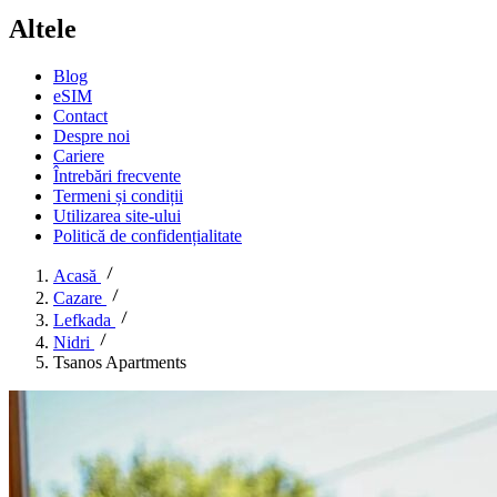
Altele
Blog
eSIM
Contact
Despre noi
Cariere
Întrebări frecvente
Termeni și condiții
Utilizarea site-ului
Politică de confidențialitate
Acasă
Cazare
Lefkada
Nidri
Tsanos Apartments