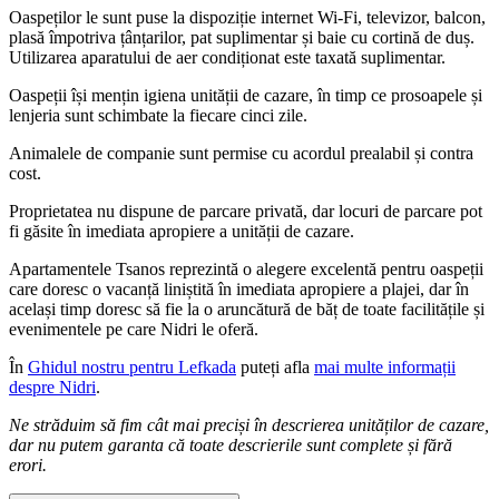
Oaspeților le sunt puse la dispoziție internet Wi-Fi, televizor, balcon,
plasă împotriva țânțarilor, pat suplimentar și baie cu cortină de duș.
Utilizarea aparatului de aer condiționat este taxată suplimentar.
Oaspeții își mențin igiena unității de cazare, în timp ce prosoapele și
lenjeria sunt schimbate la fiecare cinci zile.
Animalele de companie sunt permise cu acordul prealabil și contra
cost.
Proprietatea nu dispune de parcare privată, dar locuri de parcare pot
fi găsite în imediata apropiere a unității de cazare.
Apartamentele Tsanos reprezintă o alegere excelentă pentru oaspeții
care doresc o vacanță liniștită în imediata apropiere a plajei, dar în
același timp doresc să fie la o aruncătură de băț de toate facilitățile și
evenimentele pe care Nidri le oferă.
În
Ghidul nostru pentru Lefkada
puteți afla
mai multe informații
despre Nidri
.
Ne străduim să fim cât mai preciși în descrierea unităților de cazare,
dar nu putem garanta că toate descrierile sunt complete și fără
erori.