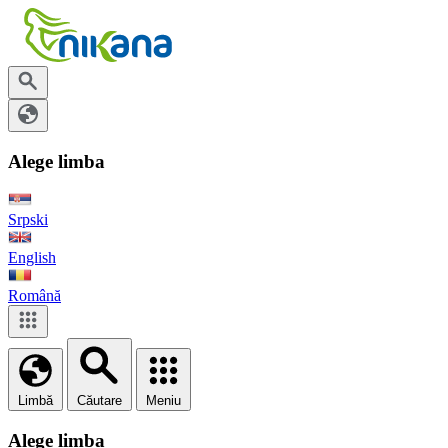
Alege limba
Srpski
English
Română
Limbă
Căutare
Meniu
Alege limba