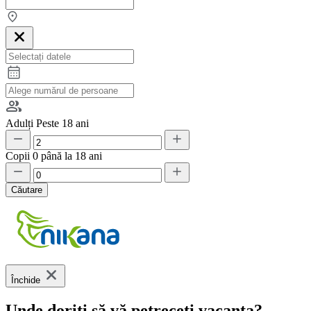
Adulți
Peste 18 ani
Copii
0 până la 18 ani
Căutare
Închide
Unde doriți să vă petreceți vacanța?