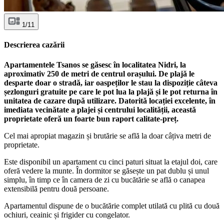
1/11
Descrierea cazării
Apartamentele Tsanos se găsesc în localitatea Nidri, la
aproximativ 250 de metri de centrul orașului. De plajă le
desparte doar o stradă, iar oaspeților le stau la dispoziție câteva
șezlonguri gratuite pe care le pot lua la plajă și le pot returna în
unitatea de cazare după utilizare. Datorită locației excelente, în
imediata vecinătate a plajei și centrului localității, această
proprietate oferă un foarte bun raport calitate-preț.
Cel mai apropiat magazin și brutărie se află la doar câțiva metri de
proprietate.
Este disponibil un apartament cu cinci paturi situat la etajul doi, care
oferă vedere la munte. În dormitor se găsește un pat dublu și unul
simplu, în timp ce în camera de zi cu bucătărie se află o canapea
extensibilă pentru două persoane.
Apartamentul dispune de o bucătărie complet utilată cu plită cu două
ochiuri, ceainic și frigider cu congelator.