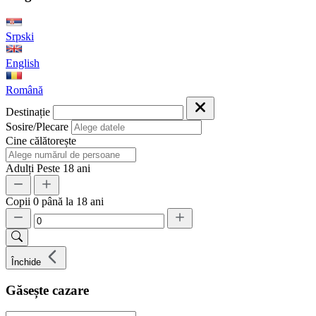
Srpski
English
Română
Destinație
Sosire/Plecare
Cine călătorește
Adulți
Peste 18 ani
Copii
0 până la 18 ani
Închide
Găsește cazare