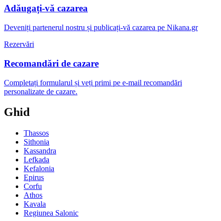
Adăugați-vă cazarea
Deveniți partenerul nostru și publicați-vă cazarea pe Nikana.gr
Rezervări
Recomandări de cazare
Completați formularul și veți primi pe e-mail recomandări
personalizate de cazare.
Ghid
Thassos
Sithonia
Kassandra
Lefkada
Kefalonia
Epirus
Corfu
Athos
Kavala
Regiunea Salonic