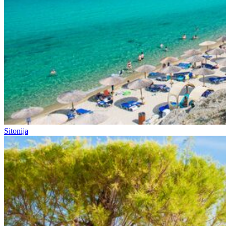
Sitonija