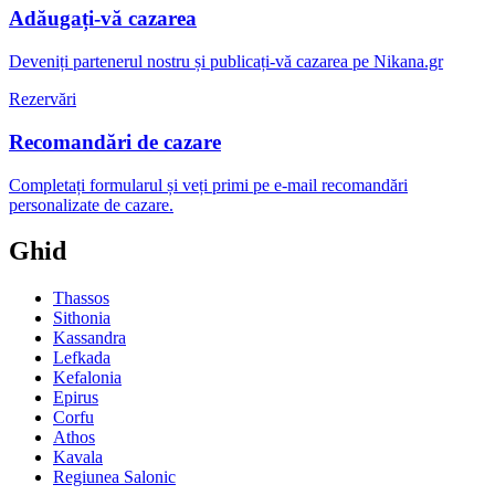
Adăugați-vă cazarea
Deveniți partenerul nostru și publicați-vă cazarea pe Nikana.gr
Rezervări
Recomandări de cazare
Completați formularul și veți primi pe e-mail recomandări
personalizate de cazare.
Ghid
Thassos
Sithonia
Kassandra
Lefkada
Kefalonia
Epirus
Corfu
Athos
Kavala
Regiunea Salonic