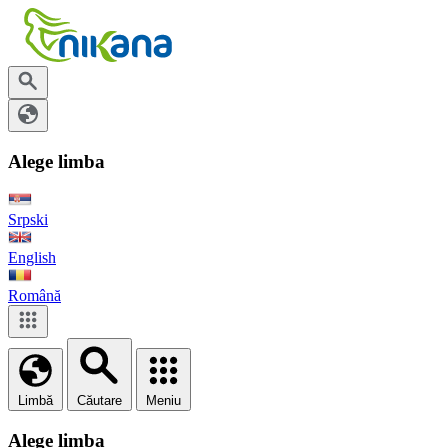
Alege limba
Srpski
English
Română
Limbă
Căutare
Meniu
Alege limba