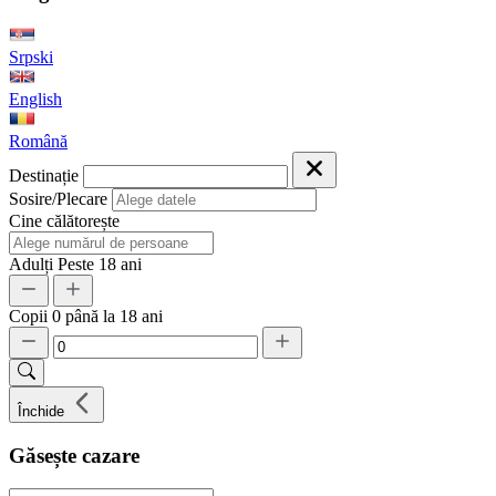
Srpski
English
Română
Destinație
Sosire/Plecare
Cine călătorește
Adulți
Peste 18 ani
Copii
0 până la 18 ani
Închide
Găsește cazare