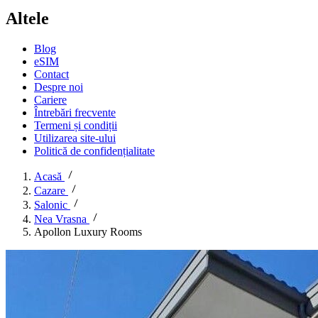
Altele
Blog
eSIM
Contact
Despre noi
Cariere
Întrebări frecvente
Termeni și condiții
Utilizarea site-ului
Politică de confidențialitate
Acasă
Cazare
Salonic
Nea Vrasna
Apollon Luxury Rooms