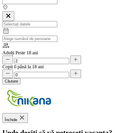
Adulți
Peste 18 ani
Copii
0 până la 18 ani
Căutare
Închide
Unde doriți să vă petreceți vacanța?