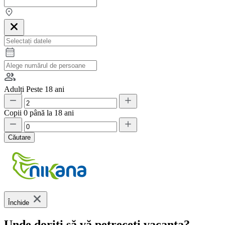
Adulți
Peste 18 ani
Copii
0 până la 18 ani
Căutare
Închide
Unde doriți să vă petreceți vacanța?