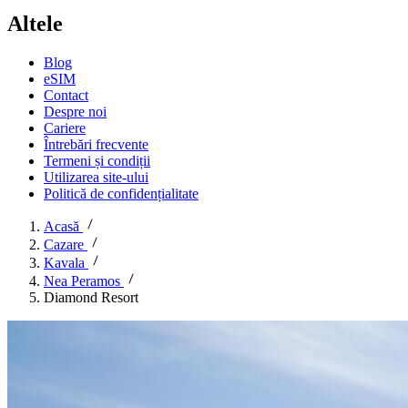
Altele
Blog
eSIM
Contact
Despre noi
Cariere
Întrebări frecvente
Termeni și condiții
Utilizarea site-ului
Politică de confidențialitate
Acasă
Cazare
Kavala
Nea Peramos
Diamond Resort