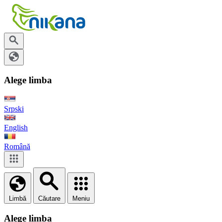
Alege limba
Srpski
English
Română
Limbă
Căutare
Meniu
Alege limba