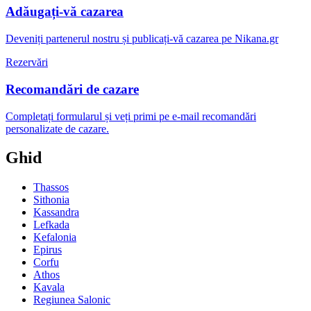
Adăugați-vă cazarea
Deveniți partenerul nostru și publicați-vă cazarea pe Nikana.gr
Rezervări
Recomandări de cazare
Completați formularul și veți primi pe e-mail recomandări
personalizate de cazare.
Ghid
Thassos
Sithonia
Kassandra
Lefkada
Kefalonia
Epirus
Corfu
Athos
Kavala
Regiunea Salonic