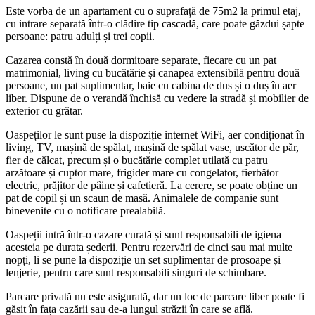
Este vorba de un apartament cu o suprafață de 75m2 la primul etaj,
cu intrare separată într-o clădire tip cascadă, care poate găzdui șapte
persoane: patru adulți și trei copii.
Cazarea constă în două dormitoare separate, fiecare cu un pat
matrimonial, living cu bucătărie și canapea extensibilă pentru două
persoane, un pat suplimentar, baie cu cabina de dus și o duș în aer
liber. Dispune de o verandă închisă cu vedere la stradă și mobilier de
exterior cu grătar.
Oaspeților le sunt puse la dispoziție internet WiFi, aer condiționat în
living, TV, mașină de spălat, mașină de spălat vase, uscător de păr,
fier de călcat, precum și o bucătărie complet utilată cu patru
arzătoare și cuptor mare, frigider mare cu congelator, fierbător
electric, prăjitor de pâine și cafetieră. La cerere, se poate obține un
pat de copil și un scaun de masă. Animalele de companie sunt
binevenite cu o notificare prealabilă.
Oaspeții intră într-o cazare curată și sunt responsabili de igiena
acesteia pe durata șederii. Pentru rezervări de cinci sau mai multe
nopți, li se pune la dispoziție un set suplimentar de prosoape și
lenjerie, pentru care sunt responsabili singuri de schimbare.
Parcare privată nu este asigurată, dar un loc de parcare liber poate fi
găsit în fața cazării sau de-a lungul străzii în care se află.