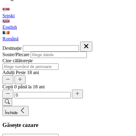
Srpski
English
Română
Destinație
Sosire/Plecare
Cine călătorește
Adulți
Peste 18 ani
Copii
0 până la 18 ani
Închide
Găsește cazare