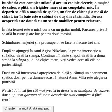
bucătăria este complet utilată și are un ceainic electric, o mașină
de cafea, o plită, un frigider mare și un congelator mic. În
depozit se află o mașină de spălat, un fier de călcat și o masă de
călcat, iar în baie este o cabină de duș din cărămidă. Terasa
acoperită este dotată cu un set de mobilier pentru relaxare.
În fața terasei este o mică curte cu un grătar mobil. Parcarea privată
se află în curte și are loc pentru două mașini.
Schimbarea lenjeriei și a prosoapelor se face la fiecare trei zile.
După ce ajungeți în satul Agios Nikolaos, la prima intersecție a
străzilor, virați la stânga. Continuați înainte și apoi virați în a doua
stradă la stânga și, după câțiva metri, veți vedea această vilă pe
partea stângă.
Dacă nu vă interesează apropierea de plajă și căutați un apartament
spațios doar pentru dumneavoastră, atunci Anna Villa este alegerea
potrivită.
Ne străduim să fim cât mai preciși în descrierea unităților de cazare,
dar nu putem garanta că toate descrierile sunt complete și fără
erori.
Citește mai mult
Arată mai puțin