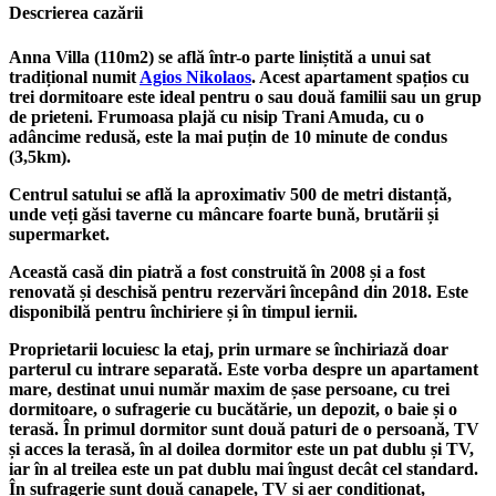
Descrierea cazării
Anna Villa (110m2) se află într-o parte liniștită a unui sat
tradițional numit
Agios Nikolaos
. Acest apartament spațios cu
trei dormitoare este ideal pentru o sau două familii sau un grup
de prieteni. Frumoasa plajă cu nisip Trani Amuda, cu o
adâncime redusă, este la mai puțin de 10 minute de condus
(3,5km).
Centrul satului se află la aproximativ 500 de metri distanță,
unde veți găsi taverne cu mâncare foarte bună, brutării și
supermarket.
Această casă din piatră a fost construită în 2008 și a fost
renovată și deschisă pentru rezervări începând din 2018. Este
disponibilă pentru închiriere și în timpul iernii.
Proprietarii locuiesc la etaj, prin urmare se închiriază doar
parterul cu intrare separată. Este vorba despre un apartament
mare, destinat unui număr maxim de șase persoane, cu trei
dormitoare, o sufragerie cu bucătărie, un depozit, o baie și o
terasă. În primul dormitor sunt două paturi de o persoană, TV
și acces la terasă, în al doilea dormitor este un pat dublu și TV,
iar în al treilea este un pat dublu mai îngust decât cel standard.
În sufragerie sunt două canapele, TV și aer condiționat,