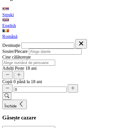
Srpski
English
Română
Destinație
Sosire/Plecare
Cine călătorește
Adulți
Peste 18 ani
Copii
0 până la 18 ani
Închide
Găsește cazare