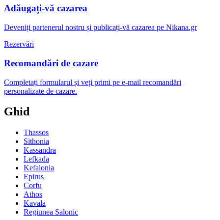
Adăugați-vă cazarea
Deveniți partenerul nostru și publicați-vă cazarea pe Nikana.gr
Rezervări
Recomandări de cazare
Completați formularul și veți primi pe e-mail recomandări
personalizate de cazare.
Ghid
Thassos
Sithonia
Kassandra
Lefkada
Kefalonia
Epirus
Corfu
Athos
Kavala
Regiunea Salonic