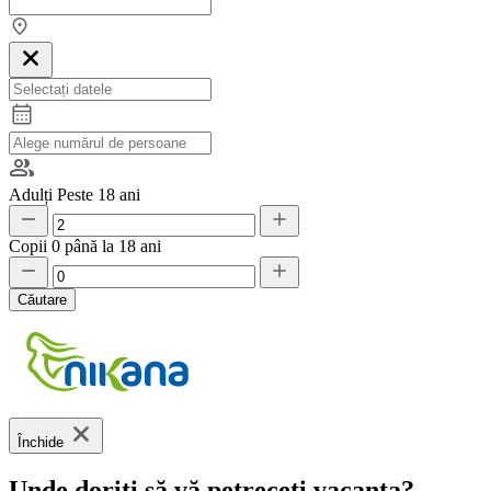
Adulți
Peste 18 ani
Copii
0 până la 18 ani
Căutare
Închide
Unde doriți să vă petreceți vacanța?