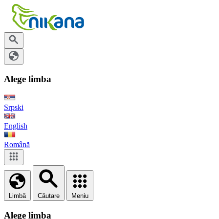
Alege limba
Srpski
English
Română
Limbă
Căutare
Meniu
Alege limba