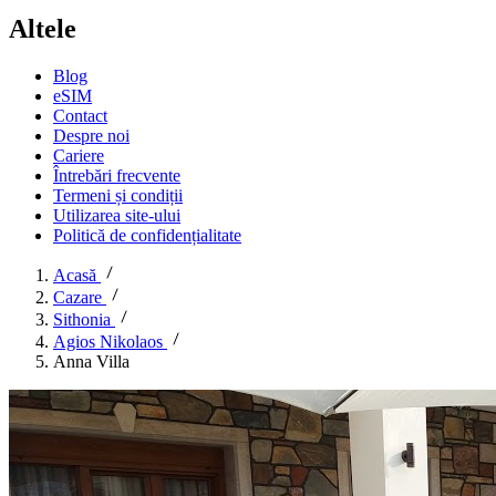
Altele
Blog
eSIM
Contact
Despre noi
Cariere
Întrebări frecvente
Termeni și condiții
Utilizarea site-ului
Politică de confidențialitate
Acasă
Cazare
Sithonia
Agios Nikolaos
Anna Villa