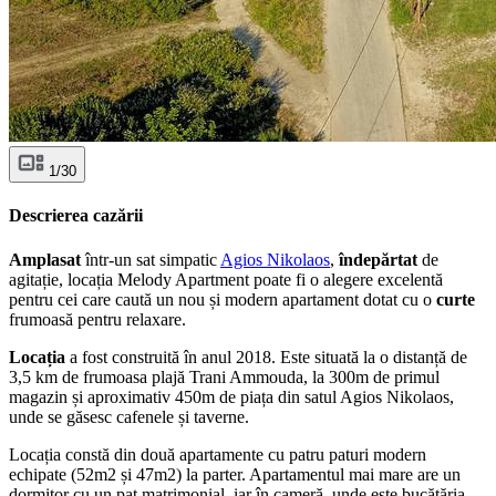
1/30
Descrierea cazării
Amplasat
într-un sat simpatic
Agios Nikolaos
,
îndepărtat
de
agitație, locația Melody Apartment poate fi o alegere excelentă
pentru cei care caută un nou și modern apartament dotat cu o
curte
frumoasă pentru relaxare.
Locația
a fost construită în anul 2018. Este situată la o distanță de
3,5 km de frumoasa plajă Trani Ammouda, la 300m de primul
magazin și aproximativ 450m de piața din satul Agios Nikolaos,
unde se găsesc cafenele și taverne.
Locația constă din două apartamente cu patru paturi modern
echipate (52m2 și 47m2) la parter. Apartamentul mai mare are un
dormitor cu un pat matrimonial, iar în cameră, unde este bucătăria,