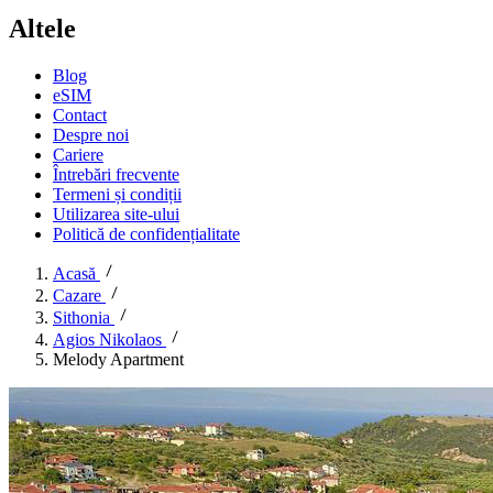
Altele
Blog
eSIM
Contact
Despre noi
Cariere
Întrebări frecvente
Termeni și condiții
Utilizarea site-ului
Politică de confidențialitate
Acasă
Cazare
Sithonia
Agios Nikolaos
Melody Apartment