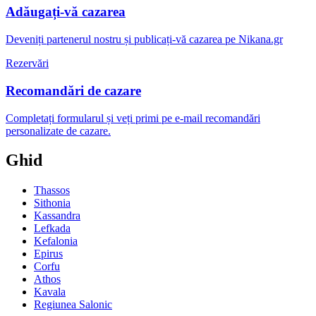
Adăugați-vă cazarea
Deveniți partenerul nostru și publicați-vă cazarea pe Nikana.gr
Rezervări
Recomandări de cazare
Completați formularul și veți primi pe e-mail recomandări
personalizate de cazare.
Ghid
Thassos
Sithonia
Kassandra
Lefkada
Kefalonia
Epirus
Corfu
Athos
Kavala
Regiunea Salonic