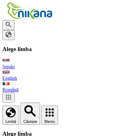
Alege limba
Srpski
English
Română
Limbă
Căutare
Meniu
Alege limba