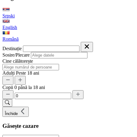
Srpski
English
Română
Destinație
Sosire/Plecare
Cine călătorește
Adulți
Peste 18 ani
Copii
0 până la 18 ani
Închide
Găsește cazare