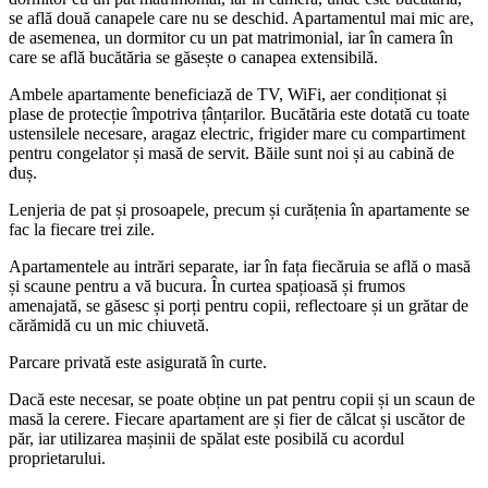
se află două canapele care nu se deschid. Apartamentul mai mic are,
de asemenea, un dormitor cu un pat matrimonial, iar în camera în
care se află bucătăria se găsește o canapea extensibilă.
Ambele apartamente beneficiază de TV, WiFi, aer condiționat și
plase de protecție împotriva țânțarilor. Bucătăria este dotată cu toate
ustensilele necesare, aragaz electric, frigider mare cu compartiment
pentru congelator și masă de servit. Băile sunt noi și au cabină de
duș.
Lenjeria de pat și prosoapele, precum și curățenia în apartamente se
fac la fiecare trei zile.
Apartamentele au intrări separate, iar în fața fiecăruia se află o masă
și scaune pentru a vă bucura. În curtea spațioasă și frumos
amenajată, se găsesc și porți pentru copii, reflectoare și un grătar de
cărămidă cu un mic chiuvetă.
Parcare privată este asigurată în curte.
Dacă este necesar, se poate obține un pat pentru copii și un scaun de
masă la cerere. Fiecare apartament are și fier de călcat și uscător de
păr, iar utilizarea mașinii de spălat este posibilă cu acordul
proprietarului.