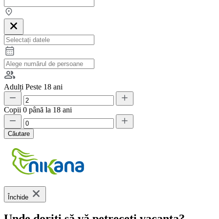
Adulți
Peste 18 ani
Copii
0 până la 18 ani
Căutare
Închide
Unde doriți să vă petreceți vacanța?