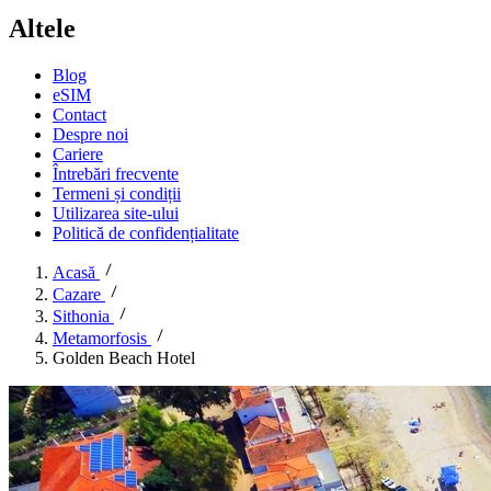
Altele
Blog
eSIM
Contact
Despre noi
Cariere
Întrebări frecvente
Termeni și condiții
Utilizarea site-ului
Politică de confidențialitate
Acasă
Cazare
Sithonia
Metamorfosis
Golden Beach Hotel