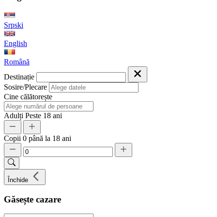
Srpski
English
Română
Destinație
Sosire/Plecare
Cine călătorește
Adulți
Peste 18 ani
Copii
0 până la 18 ani
Închide
Găsește cazare