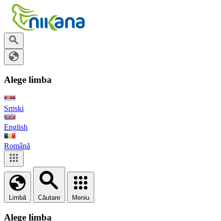
Alege limba
Srpski
English
Română
Limbă
Căutare
Meniu
Alege limba