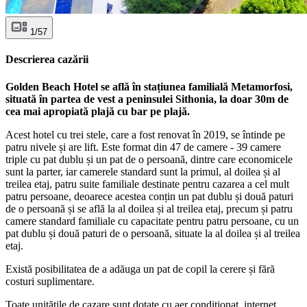
1/57
Descrierea cazării
Golden Beach Hotel se află în stațiunea familială Metamorfosi,
situată în partea de vest a peninsulei Sithonia, la doar 30m de
cea mai apropiată plajă cu bar pe plajă.
Acest hotel cu trei stele, care a fost renovat în 2019, se întinde pe
patru nivele și are lift. Este format din 47 de camere - 39 camere
triple cu pat dublu și un pat de o persoană, dintre care economicele
sunt la parter, iar camerele standard sunt la primul, al doilea și al
treilea etaj, patru suite familiale destinate pentru cazarea a cel mult
patru persoane, deoarece acestea conțin un pat dublu și două paturi
de o persoană și se află la al doilea și al treilea etaj, precum și patru
camere standard familiale cu capacitate pentru patru persoane, cu un
pat dublu și două paturi de o persoană, situate la al doilea și al treilea
etaj.
Există posibilitatea de a adăuga un pat de copil la cerere și fără
costuri suplimentare.
Toate unitățile de cazare sunt dotate cu aer condiționat, internet