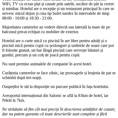
WiFi, TV cu ecran plat și canale prin satelit, uscător de păr la cerere
și minibar. Hotelul are o recepție și un restaurant principal în care se
servesc micul dejun și cina tip bufet suedez în intervalele de timp
08:00 - 10:00 și 18:30 - 21:00.
Majoritatea camerelor au vedere directă sau laterală la mare de pe
balconul privat echipat cu mobilier de exterior.
Hotelul are o curte mică cu piscină în aer liber pentru adulți și o
piscină mică pentru copii cu șezlonguri și umbrele de soare care pot
fi folosite gratuit, un bar lângă piscină care servește băuturi și
gustări, precum și un colț de joacă pentru copii.
Nu sunt permise animalele de companie în acest hotel.
Curățenia camerelor se face zilnic, iar prosoapele și lenjeria de pat se
schimbă după trei nopți.
Oaspeților le stă la dispoziție un parcare publică în fața hotelului.
Aeroportul internațional din Salonic se află la 83km de hotel, iar
Nikiti la 7km.
Ne străduim să fim cât mai preciși în descrierea unităților de cazare,
dar nu putem garanta că toate descrierile sunt complete și fără