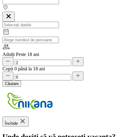
Adulți
Peste 18 ani
Copii
0 până la 18 ani
Căutare
Închide
Unde doriți să vă petreceți vacanța?