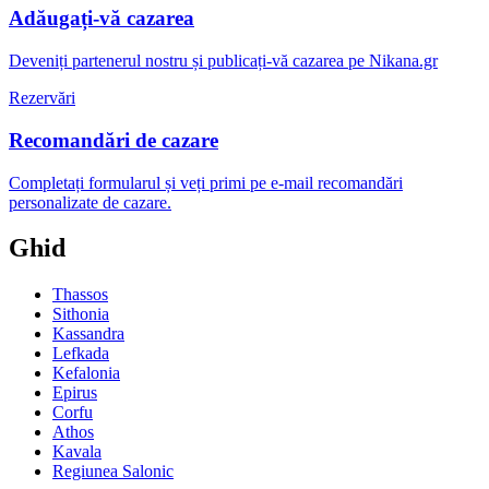
Adăugați-vă cazarea
Deveniți partenerul nostru și publicați-vă cazarea pe Nikana.gr
Rezervări
Recomandări de cazare
Completați formularul și veți primi pe e-mail recomandări
personalizate de cazare.
Ghid
Thassos
Sithonia
Kassandra
Lefkada
Kefalonia
Epirus
Corfu
Athos
Kavala
Regiunea Salonic